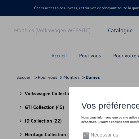
Chers accessoires-lovers, retrouvez dorénavant toute la g
Modèles (Volkswagen WEBSITE)
Catalogue
Accueil
Pour vous
Pour votre
Accueil
>
Pour vous
>
Montres
> Dames
Dam
Volkswagen Collection
(30)
GTI Collection
(45)
ID Collection
(22)
Héritage Collection
(13)