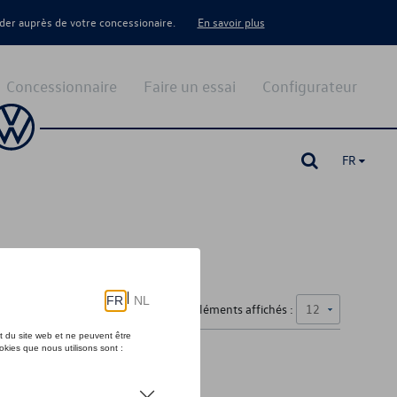
er auprès de votre concessionaire.
En savoir plus
Concessionnaire
Faire un essai
Configurateur
FR
Nombre d'éléments affichés :