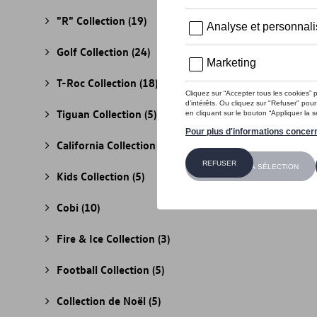
"R" Collection
(19)
Golf Collection
(24)
T-Roc Collection
(18)
Tiguan Collection
(5)
California Collection
(18)
Kids Collection
(5)
Cobi
(10)
Fire & Ice Collection
(3)
Football Collection
(5)
Collection de Noël
(5)