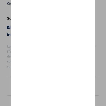
Conditions de vente
Suivez nous
Facebook
Youtube
LinkedIn
Instagram
Les prix affichés sur le présent site sont des prix recommandés
(TVAc), hors éventuels frais de montage. Pour connaitre le prix
de vente actuel et les éventuels frais de montage, veuillez
contacter votre concessionnaire/agent. Les prix recommandés
sont sujets à des changements sans préavis.
Français
Nederlands
Cookie Policy