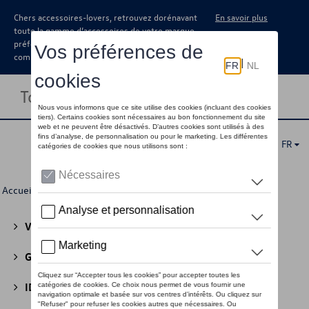
Chers accessoires-lovers, retrouvez dorénavant
En savoir plus
toute la gamme d’accessoires de votre marque
préférée sous forme de catalogue à
commander auprès de votre concessionaire.
Toggle navigation
FR
Accueil
>
Pour vous
>
Cuir
> Portefeuilles
Volkswagen Collection
(30)
GTI Collection
(45)
ID Collection
(22)