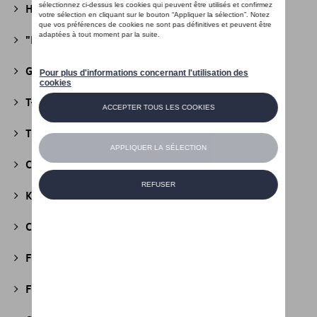
Héritage Collection
(13)
"R" Collection
(19)
Golf Collection
(24)
T-Roc Collection
(18)
Tiguan Collection
(5)
California Collection
(18)
Kids Collection
(5)
Cobi
(10)
Fire & Ice Collection
(3)
Football Collection
(5)