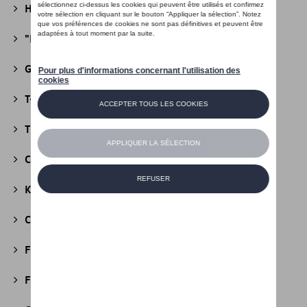
Héritage Collection
(13)
"R" Collection
(19)
Golf Collection
(24)
T-Roc Collection
(18)
Tiguan Collection
(5)
California Collection
(18)
Kids Collection
(5)
Cobi
(10)
Fire & Ice Collection
(3)
Football Collection
(5)