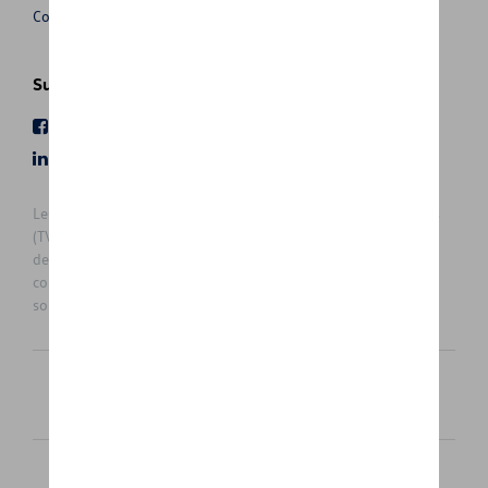
Conditions de vente
Suivez nous
Facebook
Youtube
LinkedIn
Instagram
Les prix affichés sur le présent site sont des prix recommandés
(TVAc), hors éventuels frais de montage. Pour connaitre le prix
de vente actuel et les éventuels frais de montage, veuillez
contacter votre concessionnaire/agent. Les prix recommandés
sont sujets à des changements sans préavis.
Français
Nederlands
Cookie Policy