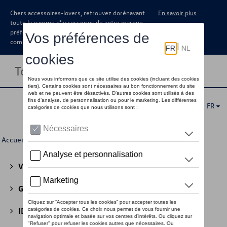
Chers accessoires-lovers, retrouvez dorénavant
En savoir plus
toute la gamme d’accessoires de votre marque
préférée sous forme de catalogue à
commander auprès de votre concessionaire.
Toggle navigation
FR
Accueil
>
Pour vous
>
SEAT
>
Eco Collection
> Vêtements
Volkswagen Collection
(30)
GTI Collection
(45)
ID Collection
(22)