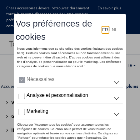
Chers accessoires-lovers, retrouvez dorénavant
En savoir plus
toute la gamme d’accessoires de votre marque
préférée sous forme de catalogue à
commander auprès de votre concessionaire.
Toggle navigation
FR
Accueil
>
Pour vous
>
Active Collection
>
Accessoires
> Parapluies
Volkswagen Collection
(30)
GTI Collection
(45)
ID Collection
(22)