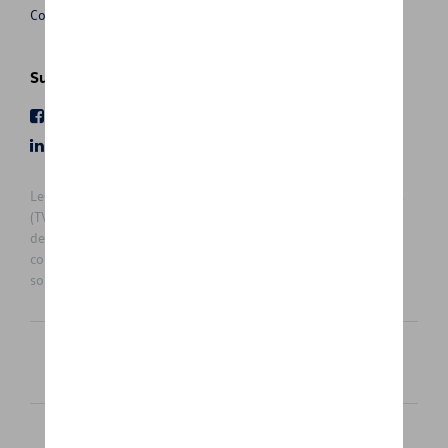
Conditions de vente
Suivez nous
Facebook
Youtube
LinkedIn
Instagram
Les prix affichés sur le présent site sont des prix recommandés
(TVAc), hors éventuels frais de montage. Pour connaitre le prix
de vente actuel et les éventuels frais de montage, veuillez
contacter votre concessionnaire/agent. Les prix recommandés
sont sujets à des changements sans préavis.
Français
Nederlands
Cookie Policy