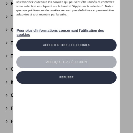
Héritage Collection
(13)
"R" Collection
(19)
Golf Collection
(24)
T-Roc Collection
(18)
Tiguan Collection
(5)
California Collection
(18)
Kids Collection
(5)
Cobi
(10)
Fire & Ice Collection
(3)
Football Collection
(5)