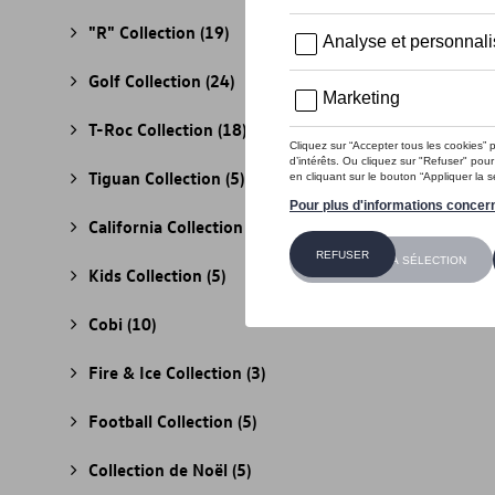
"R" Collection
(19)
Golf Collection
(24)
T-Roc Collection
(18)
Tiguan Collection
(5)
California Collection
(18)
Kids Collection
(5)
Cobi
(10)
Fire & Ice Collection
(3)
Football Collection
(5)
Collection de Noël
(5)