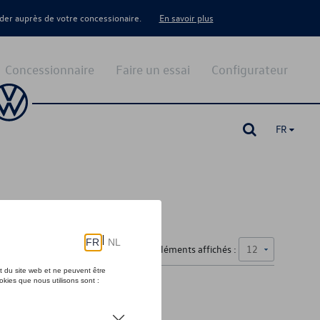
er auprès de votre concessionaire.
En savoir plus
Concessionnaire
Faire un essai
Configurateur
FR
Nombre d'éléments affichés :