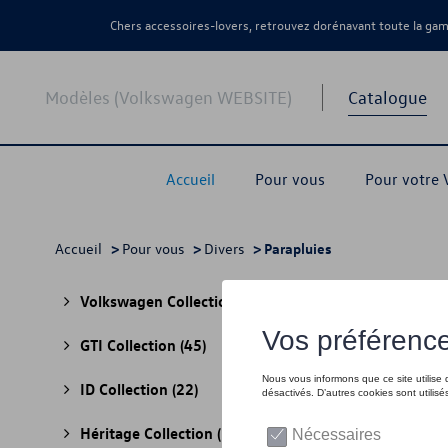
Chers accessoires-lovers, retrouvez dorénavant toute la g
Modèles (Volkswagen WEBSITE)
Catalogue
Accueil
Pour vous
Pour votre
Accueil
>
Pour vous
>
Divers
> Parapluies
Para
Volkswagen Collection
(30)
GTI Collection
(45)
ID Collection
(22)
Héritage Collection
(13)