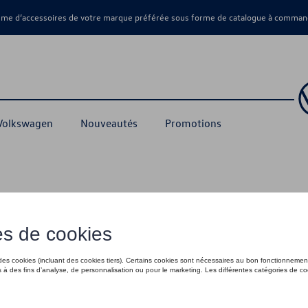
amme d’accessoires de votre marque préférée sous forme de catalogue à command
 Volkswagen
Nouveautés
Promotions
pluies