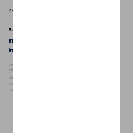
Conditions de vente
Suivez nous
Facebook
Youtube
LinkedIn
Instagram
Les prix affichés sur le présent site sont des prix recommandés
(TVAc), hors éventuels frais de montage. Pour connaitre le prix
de vente actuel et les éventuels frais de montage, veuillez
contacter votre concessionnaire/agent. Les prix recommandés
sont sujets à des changements sans préavis.
Français
Nederlands