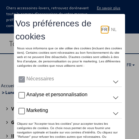
Chers accessoires-lovers, retrouvez dorénavant
En savoir plus
toute la gamme d’accessoires de votre marque
préférée sous forme de catalogue à
commander auprès de votre concessionaire.
Toggle navigation
FR
Accueil
>
Pour vous
>
Audi Sport Collection
>
Accessoires
> Lunettes de soleil
Volkswagen Collection
(30)
GTI Collection
(45)
ID Collection
(22)