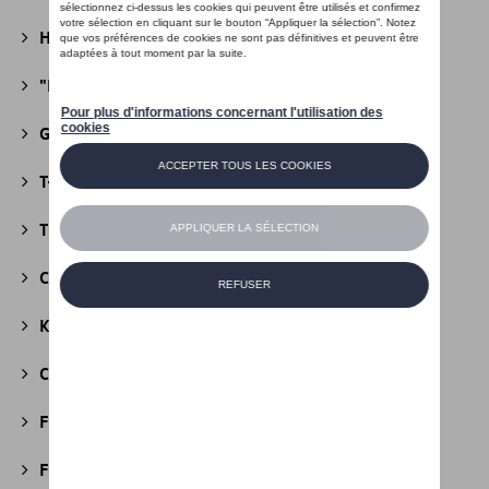
Héritage Collection
(13)
"R" Collection
(19)
Golf Collection
(24)
T-Roc Collection
(18)
Tiguan Collection
(5)
California Collection
(18)
Kids Collection
(5)
Cobi
(10)
Fire & Ice Collection
(3)
Football Collection
(5)