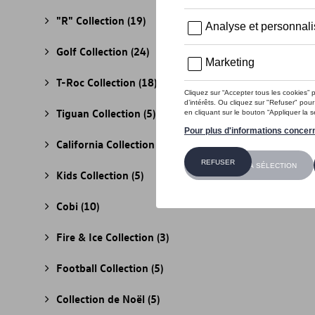
"R" Collection
(19)
Golf Collection
(24)
T-Roc Collection
(18)
Tiguan Collection
(5)
California Collection
(18)
Kids Collection
(5)
Cobi
(10)
Fire & Ice Collection
(3)
Football Collection
(5)
Collection de Noël
(5)