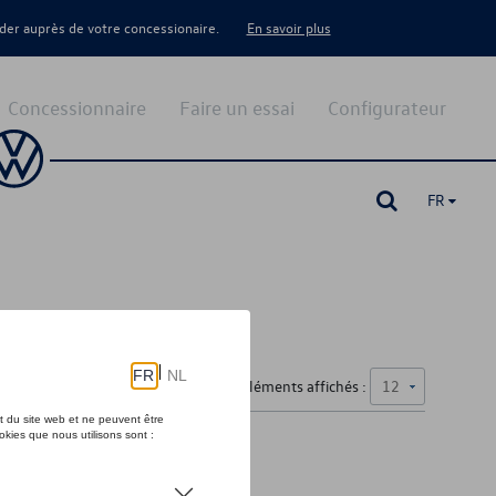
er auprès de votre concessionaire.
En savoir plus
Concessionnaire
Faire un essai
Configurateur
FR
Nombre d'éléments affichés :