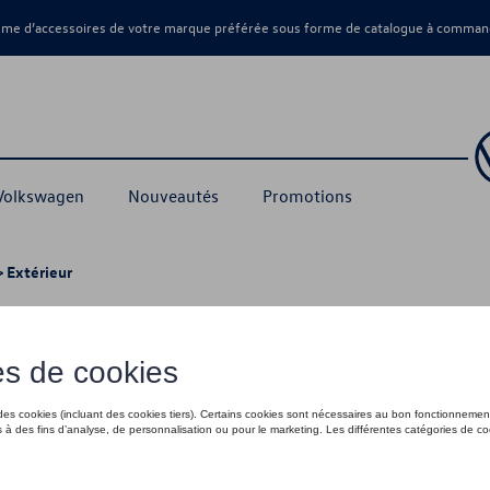
amme d’accessoires de votre marque préférée sous forme de catalogue à command
 Volkswagen
Nouveautés
Promotions
 Extérieur
rieur