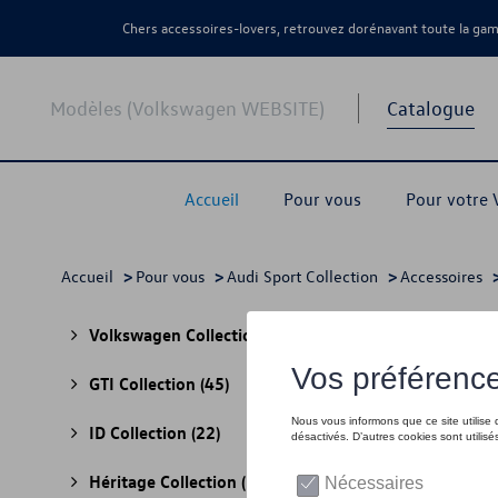
Chers accessoires-lovers, retrouvez dorénavant toute la g
Modèles (Volkswagen WEBSITE)
Catalogue
Accueil
Pour vous
Pour votre
Accueil
>
Pour vous
>
Audi Sport Collection
>
Accessoires
>
Exté
Volkswagen Collection
(30)
GTI Collection
(45)
ID Collection
(22)
Héritage Collection
(13)