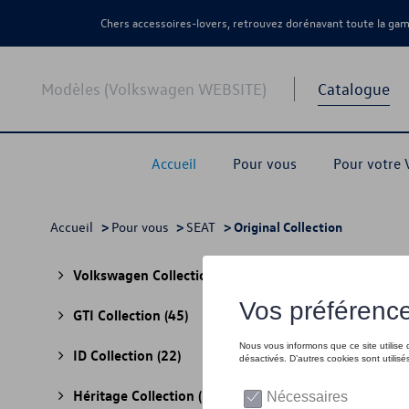
Chers accessoires-lovers, retrouvez dorénavant toute la g
Modèles (Volkswagen WEBSITE)
Catalogue
Accueil
Pour vous
Pour votre
Accueil
>
Pour vous
>
SEAT
> Original Collection
Orig
Volkswagen Collection
(30)
GTI Collection
(45)
ID Collection
(22)
Héritage Collection
(13)