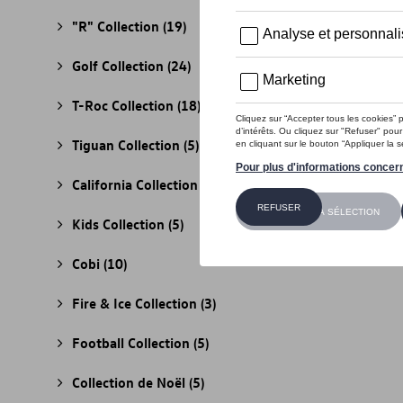
"R" Collection
(19)
Golf Collection
(24)
T-Roc Collection
(18)
Tiguan Collection
(5)
California Collection
(18)
Kids Collection
(5)
Cobi
(10)
Fire & Ice Collection
(3)
Football Collection
(5)
Collection de Noël
(5)