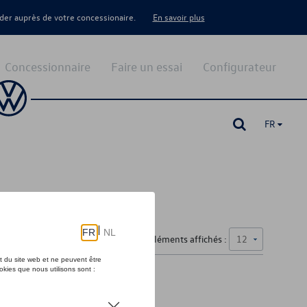
er auprès de votre concessionaire.
En savoir plus
Concessionnaire
Faire un essai
Configurateur
FR
Nombre d'éléments affichés :