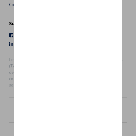
Conditions de vente
Suivez nous
Facebook
Youtube
LinkedIn
Instagram
Les prix affichés sur le présent site sont des prix recommandés
(TVAc), hors éventuels frais de montage. Pour connaitre le prix
de vente actuel et les éventuels frais de montage, veuillez
contacter votre concessionnaire/agent. Les prix recommandés
sont sujets à des changements sans préavis.
Français
Nederlands
Cookie Policy