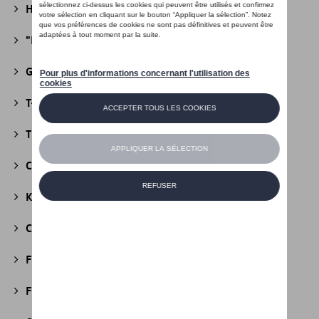
Héritage Collection
(13)
"R" Collection
(19)
Golf Collection
(24)
T-Roc Collection
(18)
Tiguan Collection
(5)
California Collection
(18)
Kids Collection
(5)
Cobi
(10)
Fire & Ice Collection
(3)
Football Collection
(5)