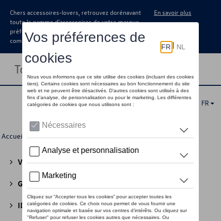
Chers accessoires-lovers, retrouvez dorénavant
En savoir plus
toute la gamme d’accessoires de votre marque
préférée sous forme de catalogue à
commander auprès de votre concessionaire.
Toggle navigation
FR
Accueil
>
Pour vous
> Motorsport Collection
Volkswagen Collection
(30)
GTI Collection
(45)
ID Collection
(22)