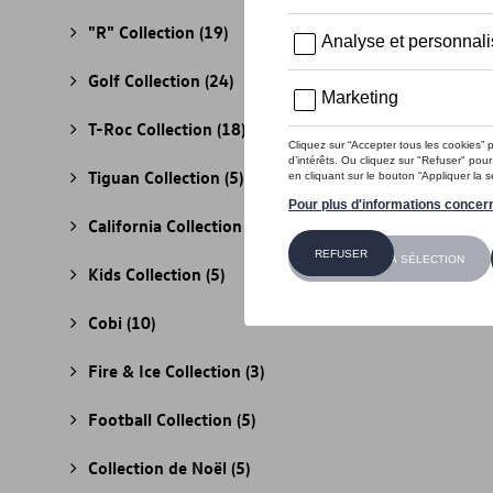
"R" Collection
(19)
Golf Collection
(24)
T-Roc Collection
(18)
Tiguan Collection
(5)
California Collection
(18)
Kids Collection
(5)
Cobi
(10)
Fire & Ice Collection
(3)
Football Collection
(5)
Collection de Noël
(5)