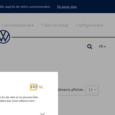
er auprès de votre concessionaire.
En savoir plus
Concessionnaire
Faire un essai
Configurateur
FR
Nombre d'éléments affichés :