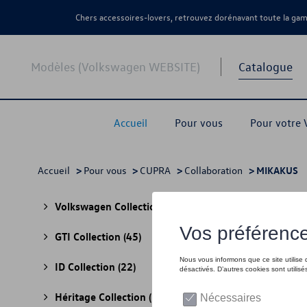
Chers accessoires-lovers, retrouvez dorénavant toute la g
Modèles (Volkswagen WEBSITE)
Catalogue
Accueil
Pour vous
Pour votre
Accueil
>
Pour vous
>
CUPRA
>
Collaboration
> MIKAKUS
MIK
Volkswagen Collection
(30)
GTI Collection
(45)
ID Collection
(22)
Héritage Collection
(13)