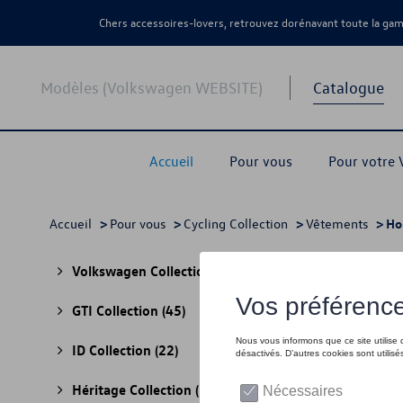
Chers accessoires-lovers, retrouvez dorénavant toute la g
Modèles (Volkswagen WEBSITE)
Catalogue
Accueil
Pour vous
Pour votre
Accueil
>
Pour vous
>
Cycling Collection
>
Vêtements
> H
Hom
Volkswagen Collection
(30)
GTI Collection
(45)
ID Collection
(22)
Héritage Collection
(13)