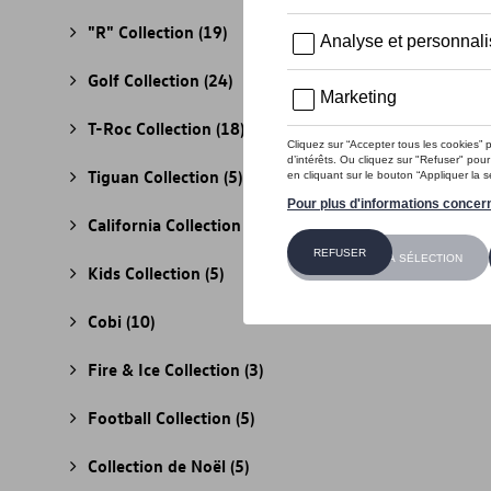
"R" Collection
(19)
Golf Collection
(24)
T-Roc Collection
(18)
Tiguan Collection
(5)
California Collection
(18)
Kids Collection
(5)
Cobi
(10)
Fire & Ice Collection
(3)
Football Collection
(5)
Collection de Noël
(5)