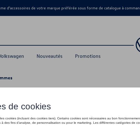
amme d’accessoires de votre marque préférée sous forme de catalogue à command
 Volkswagen
Nouveautés
Promotions
ommes
mes