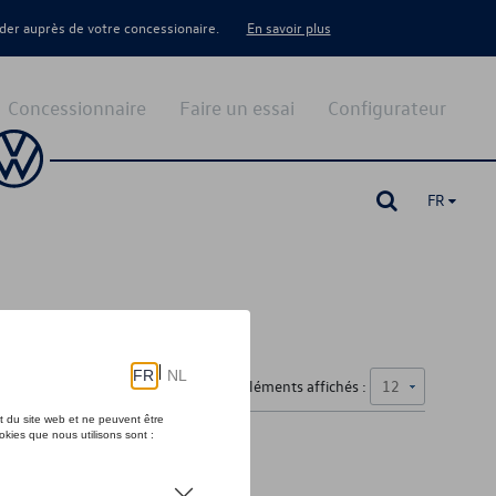
er auprès de votre concessionaire.
En savoir plus
Concessionnaire
Faire un essai
Configurateur
FR
Nombre d'éléments affichés :