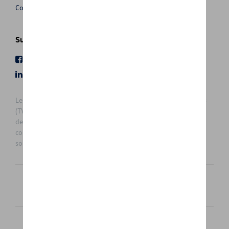
Conditions de vente
Suivez nous
Facebook
Youtube
LinkedIn
Instagram
Les prix affichés sur le présent site sont des prix recommandés
(TVAc), hors éventuels frais de montage. Pour connaitre le prix
de vente actuel et les éventuels frais de montage, veuillez
contacter votre concessionnaire/agent. Les prix recommandés
sont sujets à des changements sans préavis.
Français
Nederlands
Cookie Policy