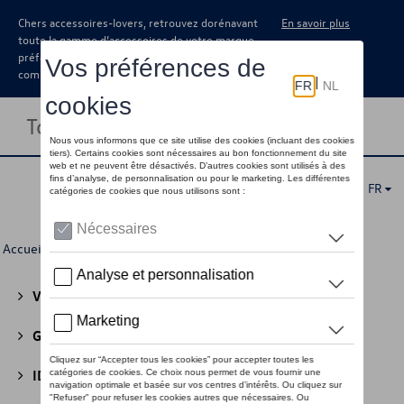
Chers accessoires-lovers, retrouvez dorénavant
En savoir plus
toute la gamme d’accessoires de votre marque
préférée sous forme de catalogue à
commander auprès de votre concessionaire.
Toggle navigation
FR
Accueil
>
Pour vous
> Lounge Collection
Volkswagen Collection
(30)
GTI Collection
(45)
ID Collection
(22)