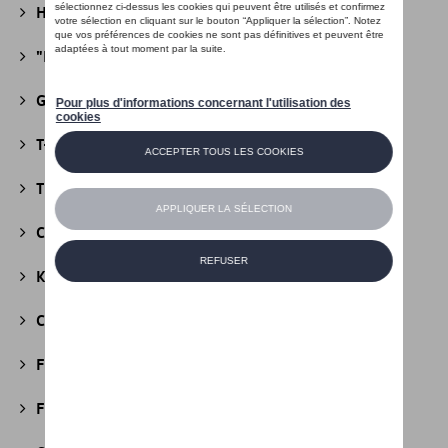
Héritage Collection
(13)
"R" Collection
(19)
Golf Collection
(24)
T-Roc Collection
(18)
Tiguan Collection
(5)
California Collection
(18)
Kids Collection
(5)
Cobi
(10)
Fire & Ice Collection
(3)
Football Collection
(5)