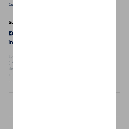
Conditions de vente
Suivez nous
Facebook
Youtube
LinkedIn
Instagram
Les prix affichés sur le présent site sont des prix recommandés
(TVAc), hors éventuels frais de montage. Pour connaitre le prix
de vente actuel et les éventuels frais de montage, veuillez
contacter votre concessionnaire/agent. Les prix recommandés
sont sujets à des changements sans préavis.
Français
Nederlands
Cookie Policy