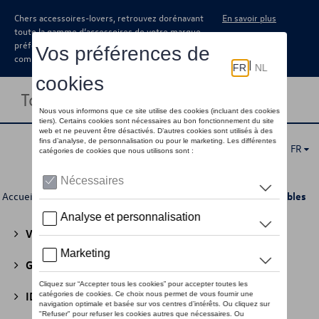
Chers accessoires-lovers, retrouvez dorénavant
En savoir plus
toute la gamme d’accessoires de votre marque
préférée sous forme de catalogue à
commander auprès de votre concessionaire.
Toggle navigation
FR
Accueil
>
Pour vous
>
Bagages
> Sacs pour ordinateurs portables
Volkswagen Collection
(30)
GTI Collection
(45)
ID Collection
(22)