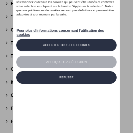
Héritage Collection
(13)
"R" Collection
(19)
Golf Collection
(24)
T-Roc Collection
(18)
Tiguan Collection
(5)
California Collection
(18)
Kids Collection
(5)
Cobi
(10)
Fire & Ice Collection
(3)
Football Collection
(5)