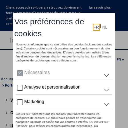
Chers accessoires-lovers, retrouvez dorénavant
En savoir plus
toute la gamme d’accessoires de votre marque
préférée sous forme de catalogue à
commander auprès de votre concessionaire.
Toggle navigation
FR
Accueil
>
Pour vous
>
Business Collection
>
Accessoires
> Porte-clés
Volkswagen Collection
(30)
GTI Collection
(45)
ID Collection
(22)