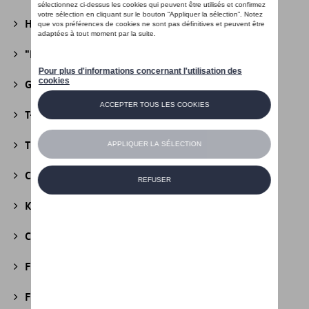
Héritage Collection
(13)
"R" Collection
(19)
Golf Collection
(24)
T-Roc Collection
(18)
Tiguan Collection
(5)
California Collection
(18)
Kids Collection
(5)
Cobi
(10)
Fire & Ice Collection
(3)
Football Collection
(5)