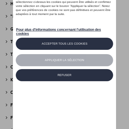
Héritage Collection
(13)
"R" Collection
(19)
Golf Collection
(24)
T-Roc Collection
(18)
Tiguan Collection
(5)
California Collection
(18)
Kids Collection
(5)
Cobi
(10)
Fire & Ice Collection
(3)
Football Collection
(5)