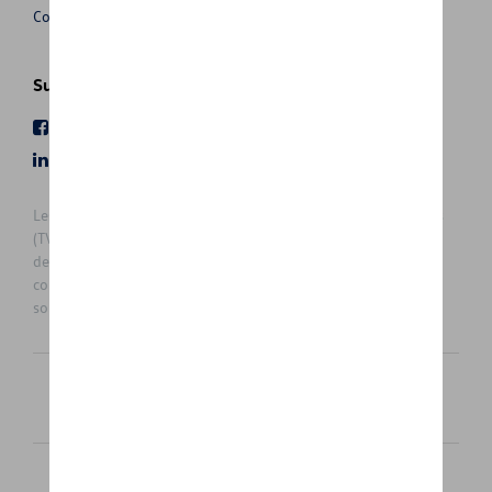
Conditions de vente
Suivez nous
Facebook
Youtube
LinkedIn
Instagram
Les prix affichés sur le présent site sont des prix recommandés
(TVAc), hors éventuels frais de montage. Pour connaitre le prix
de vente actuel et les éventuels frais de montage, veuillez
contacter votre concessionnaire/agent. Les prix recommandés
sont sujets à des changements sans préavis.
Français
Nederlands
Cookie Policy