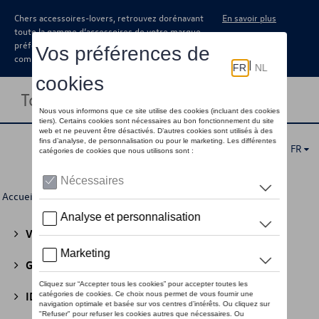
Chers accessoires-lovers, retrouvez dorénavant
En savoir plus
toute la gamme d’accessoires de votre marque
préférée sous forme de catalogue à
commander auprès de votre concessionaire.
Toggle navigation
FR
Accueil
>
Pour vous
> Porte-clés et cordons
Volkswagen Collection
(30)
GTI Collection
(45)
ID Collection
(22)