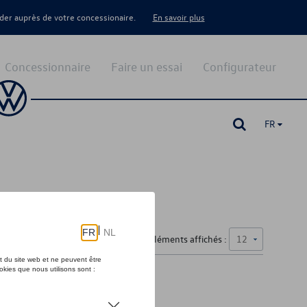
er auprès de votre concessionaire.
En savoir plus
Concessionnaire
Faire un essai
Configurateur
FR
Nombre d'éléments affichés :