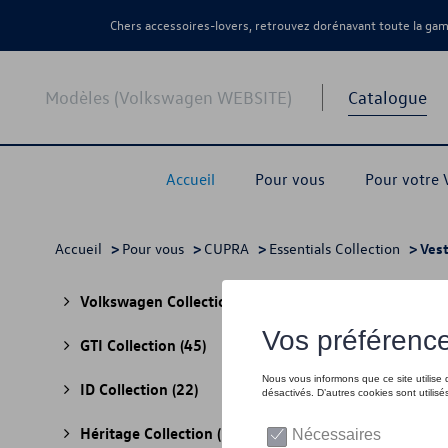
Chers accessoires-lovers, retrouvez dorénavant toute la g
Modèles (Volkswagen WEBSITE)
Catalogue
Accueil
Pour vous
Pour votre
Accueil
>
Pour vous
>
CUPRA
>
Essentials Collection
> Ves
Vest
Volkswagen Collection
(30)
GTI Collection
(45)
ID Collection
(22)
Héritage Collection
(13)