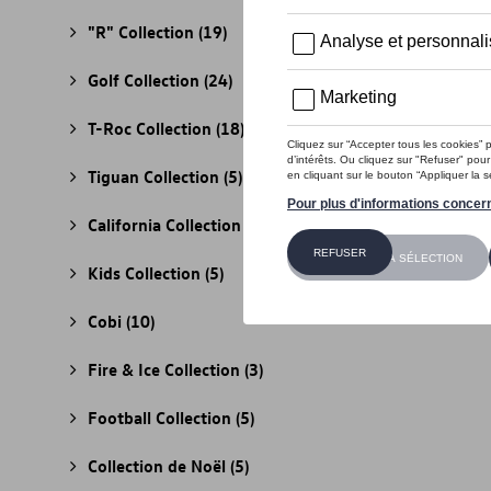
"R" Collection
(19)
Golf Collection
(24)
T-Roc Collection
(18)
Tiguan Collection
(5)
California Collection
(18)
Kids Collection
(5)
Cobi
(10)
Fire & Ice Collection
(3)
Football Collection
(5)
Collection de Noël
(5)