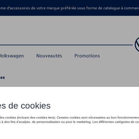
amme d’accessoires de votre marque préférée sous forme de catalogue à command
 Volkswagen
Nouveautés
Promotions
tes
es