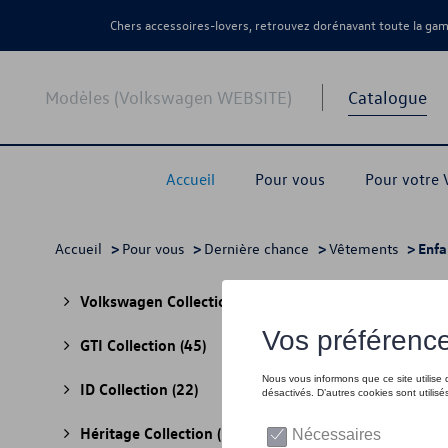
Chers accessoires-lovers, retrouvez dorénavant toute la g
Modèles (Volkswagen WEBSITE)
Catalogue
Accueil
Pour vous
Pour votre
Accueil
>
Pour vous
>
Dernière chance
>
Vêtements
> Enfa
Enfa
Volkswagen Collection
(30)
GTI Collection
(45)
ID Collection
(22)
Héritage Collection
(13)