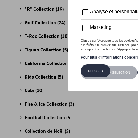
"R" Collection
(19)
Golf Collection
(24)
T-Roc Collection
(18)
Tiguan Collection
(5)
California Collection
(18)
Kids Collection
(5)
Cobi
(10)
Fire & Ice Collection
(3)
Football Collection
(5)
Collection de Noël
(5)