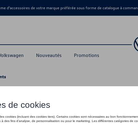
amme d’accessoires de votre marque préférée sous forme de catalogue à command
 Volkswagen
Nouveautés
Promotions
nts
nts