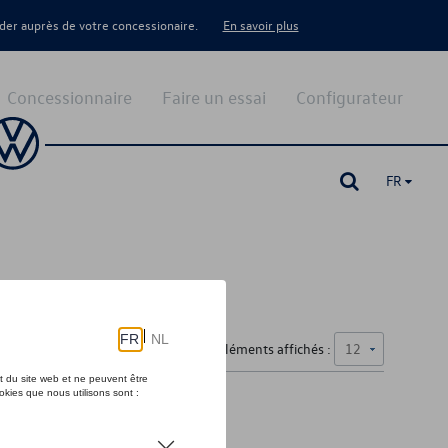
er auprès de votre concessionaire.
En savoir plus
Concessionnaire
Faire un essai
Configurateur
FR
Nombre d'éléments affichés :