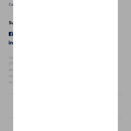
Conditions de vente
Suivez nous
Facebook
Youtube
LinkedIn
Instagram
Les prix affichés sur le présent site sont des prix recommandés
(TVAc), hors éventuels frais de montage. Pour connaitre le prix
de vente actuel et les éventuels frais de montage, veuillez
contacter votre concessionnaire/agent. Les prix recommandés
sont sujets à des changements sans préavis.
Français
Nederlands
Cookie Policy