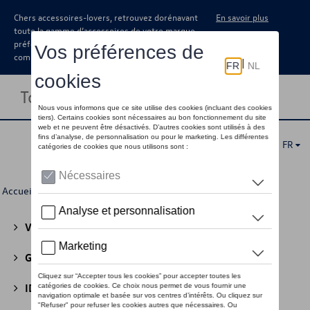
Chers accessoires-lovers, retrouvez dorénavant
En savoir plus
toute la gamme d’accessoires de votre marque
préférée sous forme de catalogue à
commander auprès de votre concessionaire.
Toggle navigation
FR
Accueil
>
Pour vous
>
Montres
> Enfants
Volkswagen Collection
(30)
GTI Collection
(45)
ID Collection
(22)