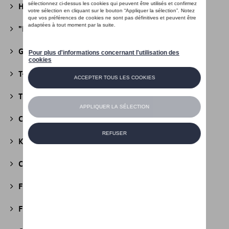
Héritage Collection
(13)
"R" Collection
(19)
Golf Collection
(24)
T-Roc Collection
(18)
Tiguan Collection
(5)
California Collection
(18)
Kids Collection
(5)
Cobi
(10)
Fire & Ice Collection
(3)
Football Collection
(5)