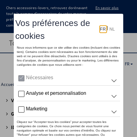
Chers accessoires-lovers, retrouvez dorénavant
En savoir plus
toute la gamme d’accessoires de votre marque
préférée sous forme de catalogue à
commander auprès de votre concessionaire.
Toggle navigation
FR
Accueil
>
Pour vous
> Casquettes et bonnets
Volkswagen Collection
(30)
GTI Collection
(45)
ID Collection
(22)