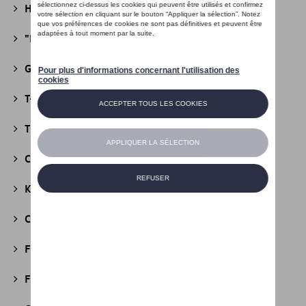
Héritage Collection
(13)
"R" Collection
(19)
Golf Collection
(24)
T-Roc Collection
(18)
Tiguan Collection
(5)
California Collection
(18)
Kids Collection
(5)
Cobi
(10)
Fire & Ice Collection
(3)
Football Collection
(5)