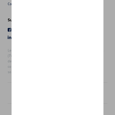
Conditions de vente
Suivez nous
Facebook
Youtube
LinkedIn
Instagram
Les prix affichés sur le présent site sont des prix recommandés
(TVAc), hors éventuels frais de montage. Pour connaitre le prix
de vente actuel et les éventuels frais de montage, veuillez
contacter votre concessionnaire/agent. Les prix recommandés
sont sujets à des changements sans préavis.
Français
Nederlands
Cookie Policy