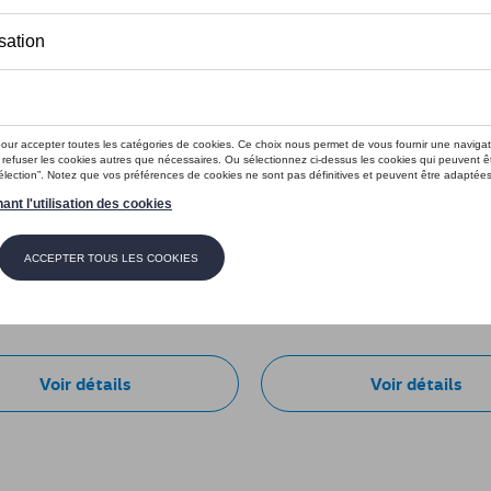
e VW GTI, noire
Casquette VW GTI, noire
: 3A5084300A 041
Référence: 3A4084300A 041
40,00 €
Voir détails
Voir détails