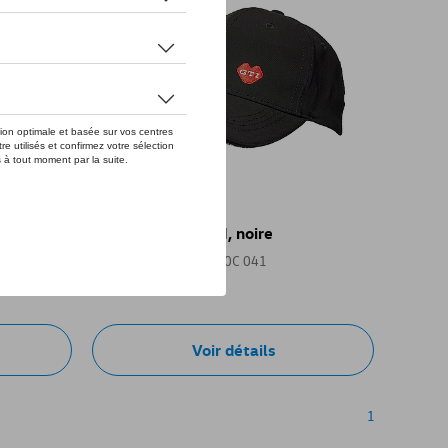
Casquette VW GTI, noire
Référence: 3A4084300C 041
40,00 €
Voir détails
1