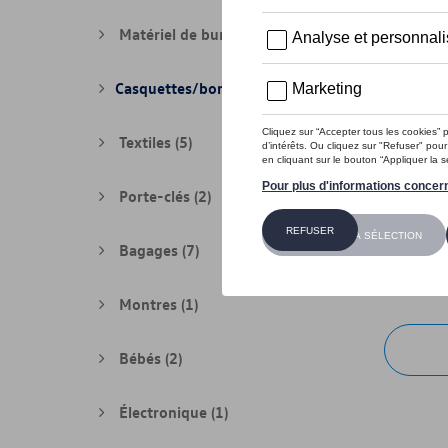
Matériel de bureau
(4)
Casquettes/bonnets
(3)
Textiles
(5)
Porte-clés
(2)
Casquett
Bagages
(7)
Référence
28,00 €
Montres
(1)
Bébés
(2)
Électronique
(1)