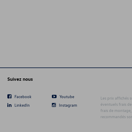
Suivez nous
Facebook
Youtube
Les prix affichés 
éventuels frais de
LinkedIn
Instagram
frais de montage,
recommandés sont