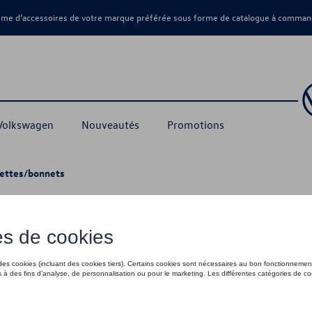
amme d’accessoires de votre marque préférée sous forme de catalogue à command
 Volkswagen
Nouveautés
Promotions
ettes/bonnets
uettes/bonnets