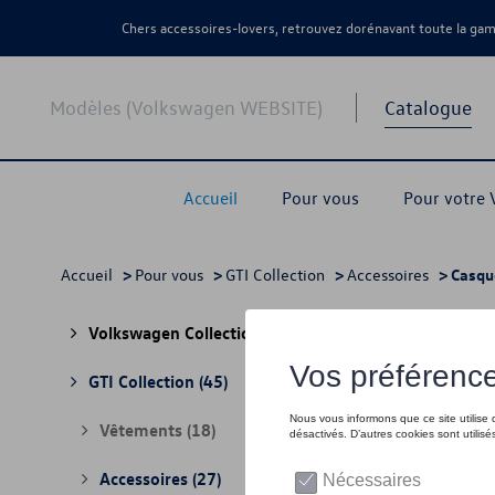
Chers accessoires-lovers, retrouvez dorénavant toute la g
Modèles (Volkswagen WEBSITE)
Catalogue
Accueil
Pour vous
Pour votre
Accueil
>
Pour vous
>
GTI Collection
>
Accessoires
> Casqu
Casq
Volkswagen Collection
(30)
GTI Collection
(45)
Vêtements
(18)
Accessoires
(27)