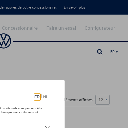
er auprès de votre concessionaire.
En savoir plus
Concessionnaire
Faire un essai
Configurateur
FR
Nombre d'éléments affichés :