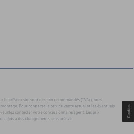
sur le présent site sont des prix recommandés (TVAc), hors
 montage. Pour connaitre le prix de vente actuel et les éventuels
Cookies
 veuillez contacter votre concessionnaire/agent. Les prix
 sujets à des changements sans préavis.