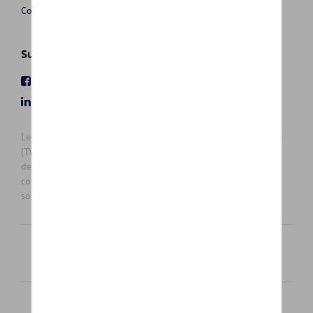
Conditions de vente
Suivez nous
Facebook
Youtube
LinkedIn
Instagram
Les prix affichés sur le présent site sont des prix recommandés
(TVAc), hors éventuels frais de montage. Pour connaitre le prix
de vente actuel et les éventuels frais de montage, veuillez
contacter votre concessionnaire/agent. Les prix recommandés
sont sujets à des changements sans préavis.
Français
Nederlands
Cookie Policy