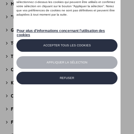
Héritage Collection
(13)
"R" Collection
(19)
Golf Collection
(24)
T-Roc Collection
(18)
Tiguan Collection
(5)
California Collection
(18)
Kids Collection
(5)
Cobi
(10)
Fire & Ice Collection
(3)
Football Collection
(5)