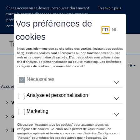
Chers accessoires-lovers, retrouvez dorénavant
En savoir plus
toute la gamme d’accessoires de votre marque
préférée sous forme de catalogue à
commander auprès de votre concessionaire.
Toggle navigation
FR
Accueil
>
Pour vous
>
CUPRA
> Accessoires
Volkswagen Collection
(30)
GTI Collection
(45)
ID Collection
(22)