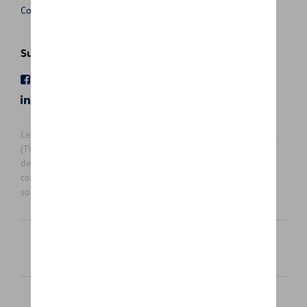
Conditions de vente
Suivez nous
Facebook
Youtube
LinkedIn
Instagram
Les prix affichés sur le présent site sont des prix recommandés
(TVAc), hors éventuels frais de montage. Pour connaitre le prix
de vente actuel et les éventuels frais de montage, veuillez
contacter votre concessionnaire/agent. Les prix recommandés
sont sujets à des changements sans préavis.
Français
Nederlands
Cookie Policy