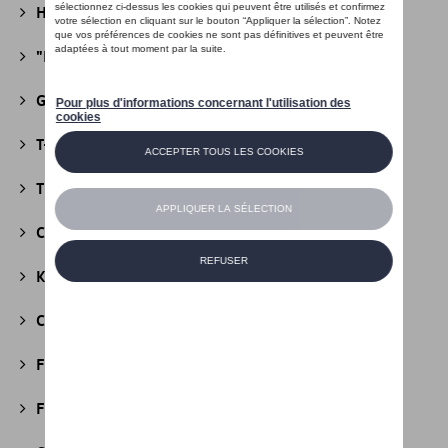
Héritage Collection
(13)
"R" Collection
(19)
Golf Collection
(24)
T-Roc Collection
(18)
Tiguan Collection
(5)
California Collection
(18)
Kids Collection
(5)
Cobi
(10)
Fire & Ice Collection
(3)
Football Collection
(5)