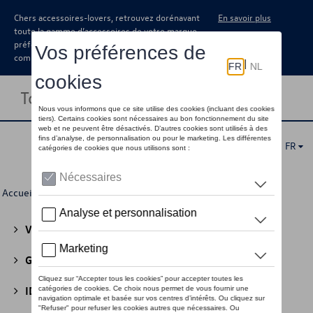
Chers accessoires-lovers, retrouvez dorénavant
En savoir plus
toute la gamme d’accessoires de votre marque
préférée sous forme de catalogue à
commander auprès de votre concessionaire.
Toggle navigation
FR
Accueil
>
Pour vous
>
SEAT
>
Eco Collection
> Accessoires
Volkswagen Collection
(30)
GTI Collection
(45)
ID Collection
(22)