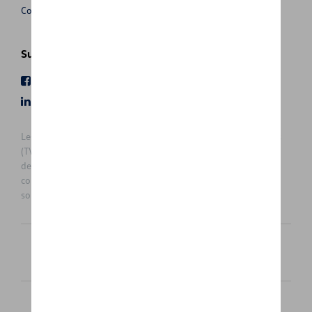
Conditions de vente
Suivez nous
Facebook
Youtube
LinkedIn
Instagram
Les prix affichés sur le présent site sont des prix recommandés
(TVAc), hors éventuels frais de montage. Pour connaitre le prix
de vente actuel et les éventuels frais de montage, veuillez
contacter votre concessionnaire/agent. Les prix recommandés
sont sujets à des changements sans préavis.
Français
Nederlands
Cookie Policy