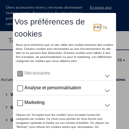
Chers accessoires-lovers, retrouvez dorénavant
En savoir plus
toute la gamme d’accessoires de votre marque
préférée sous forme de catalogue à
commander auprès de votre concessionaire.
Toggle navigation
FR
Accueil
>
Pour vous
>
Casual Collection
>
Femmes
> Accessoires
Volkswagen Collection
(30)
GTI Collection
(45)
ID Collection
(22)