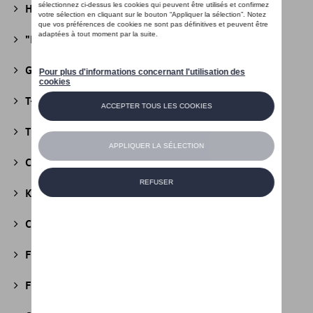
Héritage Collection
(13)
"R" Collection
(19)
Golf Collection
(24)
T-Roc Collection
(18)
Tiguan Collection
(5)
California Collection
(18)
Kids Collection
(5)
Cobi
(10)
Fire & Ice Collection
(3)
Football Collection
(5)