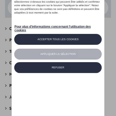
Choisissez un modèle
Camping
(147)
Packs
(39)
Transport
(305)
Confort et protection
(841)
Multimédia
(26)
Produits d'entretien
(44)
Jantes et roues
(236)
Securité
(22)