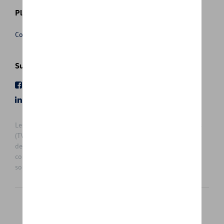
Plus d'informations
Conditions de vente
Suivez nous
Facebook
Youtube
LinkedIn
Instagram
Les prix affichés sur le présent site sont des prix recommandés
(TVAc), hors éventuels frais de montage. Pour connaitre le prix
de vente actuel et les éventuels frais de montage, veuillez
contacter votre concessionnaire/agent. Les prix recommandés
sont sujets à des changements sans préavis.
Français
Nederlands