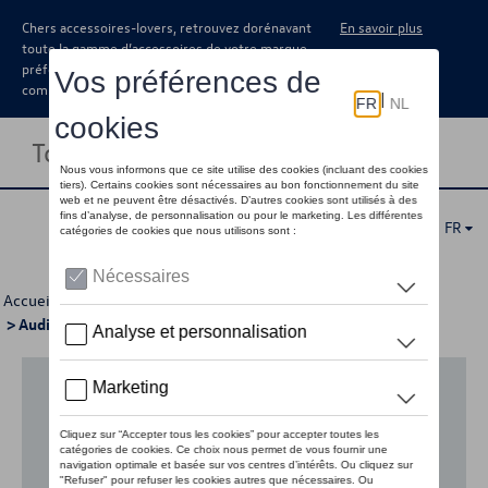
Chers accessoires-lovers, retrouvez dorénavant
En savoir plus
toute la gamme d’accessoires de votre marque
préférée sous forme de catalogue à
commander auprès de votre concessionaire.
Toggle navigation
FR
Accueil
>
Pour votre Volkswagen
>
E-mobilité
> Audi Electric Kickscooter powered by Egret
Aucun modèle sélectionné (Tout afficher)