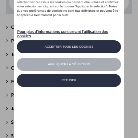
Choisissez un modèle
Camping
(147)
Packs
(39)
Transport
(305)
Confort et protection
(841)
Multimédia
(26)
Produits d'entretien
(44)
Jantes et roues
(236)
Securité
(22)
Sport et design
(49)