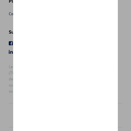
Plus d'informations
Conditions de vente
Suivez nous
Facebook
Youtube
LinkedIn
Instagram
Les prix affichés sur le présent site sont des prix recommandés
(TVAc), hors éventuels frais de montage. Pour connaitre le prix
de vente actuel et les éventuels frais de montage, veuillez
contacter votre concessionnaire/agent. Les prix recommandés
sont sujets à des changements sans préavis.
Français
Nederlands