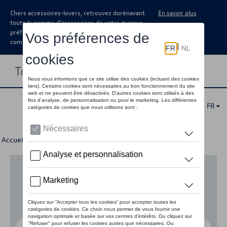
Chers accessoires-lovers, retrouvez dorénavant
En savoir plus
toute la gamme d’accessoires de votre marque
préférée sous forme de catalogue à
commander auprès de votre concessionaire.
Toggle navigation
FR
Accueil
>
Pour votre Volkswagen
>
E-mobilité
> Accessoires
Aucun modèle sélectionné (Tout afficher)