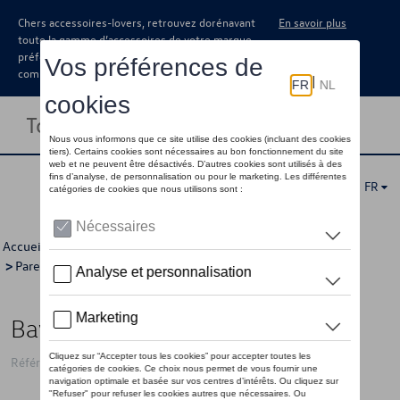
Chers accessoires-lovers, retrouvez dorénavant
En savoir plus
toute la gamme d’accessoires de votre marque
préférée sous forme de catalogue à
commander auprès de votre concessionaire.
Toggle navigation
FR
Accueil
>
Catalogue Volkswagen
>
Confort et protection
>
Pare-boue
> Détail
Bavette garde-boue, de face
Référence: 2K7075111