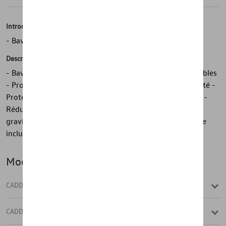
Introduction
- Bavettes avant Volkswagen d'origine
Description
- Bavettes avant Volkswagen d'origine - Durables - Durables
- Protègent contre les rayures - Protègent contre la saleté -
Protègent le soubassement, les bas de caisse et la porte -
Réduisent les éclaboussures - Minimisent l'impact des
gravillons - 1 jeu = 2 pièces, avant - Matériel de montage
inclus
Modèle(s)
CADDY
CADDY CARGO