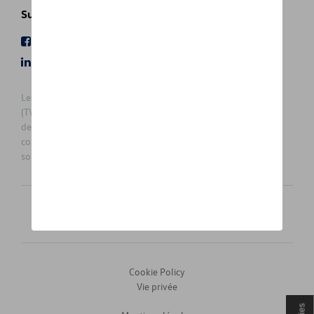
Suivez nous
Facebook
Youtube
LinkedIn
Instagram
Les prix affichés sur le présent site sont des prix recommandés
(TVAc), hors éventuels frais de montage. Pour connaitre le prix
de vente actuel et les éventuels frais de montage, veuillez
contacter votre concessionnaire/agent. Les prix recommandés
sont sujets à des changements sans préavis.
Français
Nederlands
Cookie Policy
Vie privée