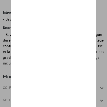
Introduction
- Bavettes arrière Volkswagen d'origine (R/R-Line)
Description
- Bavettes arrière Volkswagen d'origine (R/R-Line) - Longue
durée de vie - Durable - Protège contre les rayures - Protège
contre la saleté - Protège le soubassement, les bas de caisse
et la porte - Réduit les éclaboussures - Minimise l'impact des
gravillons - 1 jeu = 2 pièces, arrière - Matériel de montage
inclus
Modèle(s)
GOLF VARIANT
GOLF VARIANT (UNIQUEMENT DE ST