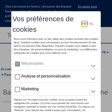
Chers accessoires-lovers, retrouvez dorénavant
En savoir plus
toute la gamme d’accessoires de votre marque
préférée sous forme de catalogue à
commander auprès de votre concessionaire.
Toggle navigation
FR
Accueil
>
Catalogue Volkswagen
>
Confort et protection
>
Pare-boue
> Détail
Bavette garde-boue, Arrière, R-Line
Référence: 5H9075101B