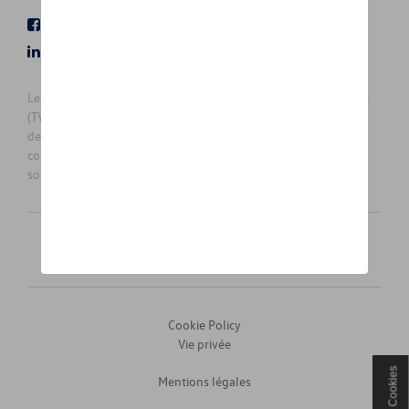
Facebook
Youtube
LinkedIn
Instagram
Les prix affichés sur le présent site sont des prix recommandés
(TVAc), hors éventuels frais de montage. Pour connaitre le prix
de vente actuel et les éventuels frais de montage, veuillez
contacter votre concessionnaire/agent. Les prix recommandés
sont sujets à des changements sans préavis.
Français
Nederlands
Cookie Policy
Vie privée
Cookies
Mentions légales