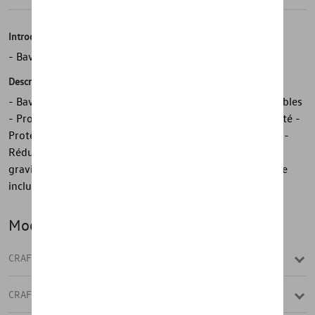
Introduction
- Bavettes avant Volkswagen d'origine
Description
- Bavettes avant Volkswagen d'origine - Durables - Durables
- Protègent contre les rayures - Protègent contre la saleté -
Protègent le soubassement, les bas de caisse et la porte -
Réduisent les éclaboussures - Minimisent l'impact des
gravillons - 1 jeu = 2 pièces, avant - Matériel de montage
inclus
Modèle(s)
CRAFTER CHÂSSIS
CRAFTER FOURGON