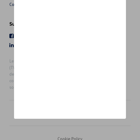
Conditions de vente
Suivez nous
Facebook
Youtube
LinkedIn
Instagram
Les prix affichés sur le présent site sont des prix recommandés
(TVAc), hors éventuels frais de montage. Pour connaitre le prix
de vente actuel et les éventuels frais de montage, veuillez
contacter votre concessionnaire/agent. Les prix recommandés
sont sujets à des changements sans préavis.
Français
Nederlands
Cookie Policy