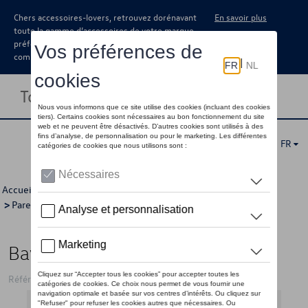
Chers accessoires-lovers, retrouvez dorénavant
En savoir plus
toute la gamme d’accessoires de votre marque
préférée sous forme de catalogue à
commander auprès de votre concessionaire.
Toggle navigation
FR
Accueil
>
Catalogue Volkswagen
>
Confort et protection
>
Pare-boue
> Détail
Bavette garde-boue, de face
Référence: 7C0075111