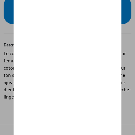
Vérifiez la disponibilité auprès de votre
concessionnaire
Description
Le confort rencontre le style avec ce sweat à capuche pour
femme de la collection Volkswagen. Fabriqué en 100 %
coton biologique, il est orné d'un logo Volkswagen ton sur
ton sur la poitrine, d'une poche pratique et d'une capuche
ajustable. Parfait pour toute tenue décontractée ! Conseils
d'entretien : laver en machine à 30°. Ne pas sécher au sèche-
linge.