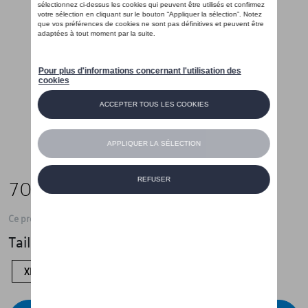
70,00 €
Ce produit n'est actuellement pas de stock
Taille
XL
L
M
S