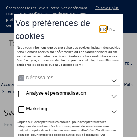
Chers accessoires-lovers, retrouvez dorénavant
En savoir plus
toute la gamme d’accessoires de votre marque
préférée sous forme de catalogue à
commander auprès de votre concessionaire.
Toggle navigation
FR
Accueil
>
Pour vous
>
Volkswagen Collection
>
Vêtements
>
Pulls
>
Femmes
> Détail
Sweat à capuche VW, bleu foncé
Référence: 330084140AD530