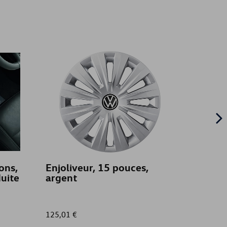
ons,
Enjoliveur, 15 pouces,
Peluc
duite
argent
rouge
125,01 €
25,00 €