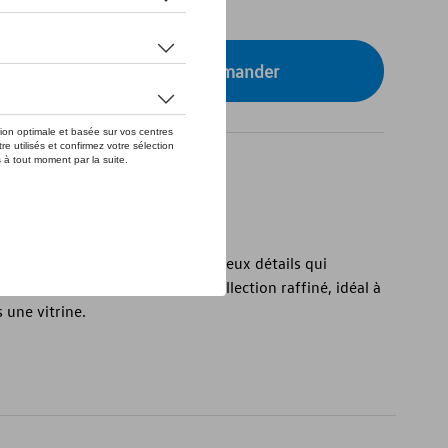
tre concessionnaire pour commander
3
le 1:43 est réalisé avec de nombreux détails qui
gn original. C’est un objet de collection raffiné, idéal à
 une vitrine.