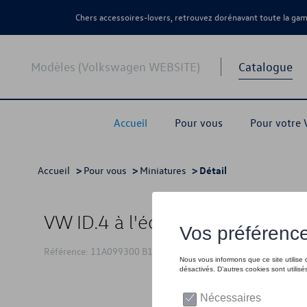
Chers accessoires-lovers, retrouvez dorénavant toute la g
Modèles (Volkswagen WEBSITE)
Catalogue
Accueil
Pour vous
Pour votre
Accueil
>
Pour vous
>
Miniatures
> Détail
VW ID.4 à l'échelle 1:43, jaune
Référence: 11A099300 B1W