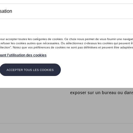
Moins de 5 pcs disponibles.
Contactez vo
Introduction
- Maquette ID.4 à l'échelle 1:4
Description
Ce modèle réduit ID.4 à l’échel
reproduisent fidèlement le desi
exposer sur un bureau ou dans