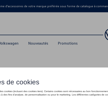
amme d’accessoires de votre marque préférée sous forme de catalogue à command
 Volkswagen
Nouveautés
Promotions
35,01 €