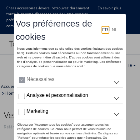
Chers accessoires-lovers, retrouvez dorénavant
En savoir plus
toute la gamme d’accessoires de votre marque
préférée sous forme de catalogue à
commander auprès de votre concessionaire.
Toggle navigation
FR
Accueil
>
Pour vous
>
ID Collection
>
Vêtements
>
Vestes
>
Hommes
> Détail
Veste VW avec logo ID, bleue - L
Référence: 11A084002C 287