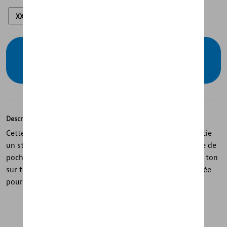
XXL
XL
M
S
Vérifiez la disponibilité auprès de votre
concessionnaire
Description
Cette veste bleue pour hommes de la collection ID. associe
un style moderne à un confort au quotidien. Elle dispose de
poches latérales, de bords-côtes subtilement contrastés ton
sur ton et d’une doublure intérieure de couleur contrastée
pour une finition élégante.