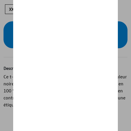
XXL
XL
L
S
XS
Contactez votre concessionnaire pour
commander
Description
Ce t-shirt pour hommes de la collection T-Roc est de couleur
noire et offre un style moderne et sportif. Confectionné en
100 % coton, il présente une silhouette T-Roc imprimée en
contraste sur la poitrine, avec un bouton Volkswagen et une
étiquette drapeau T-Roc comme finitions.