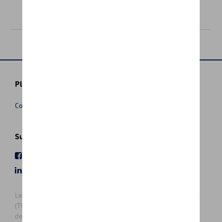
165,00 €
Plus d'informations
Conditions de vente
Suivez nous
Facebook
Youtube
LinkedIn
Instagram
Les prix affichés sur le présent site sont des prix recommandés
(TVAc), hors éventuels frais de montage. Pour connaitre le prix
de vente actuel et les éventuels frais de montage, veuillez