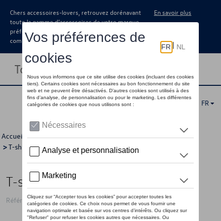
Chers accessoires-lovers, retrouvez dorénavant
En savoir plus
toute la gamme d’accessoires de votre marque
préférée sous forme de catalogue à
commander auprès de votre concessionaire.
Toggle navigation
FR
Accueil
>
Pour vous
>
T-Roc Collection
>
Vêtements
>
T-shirts/polo's
>
Hommes
> Détail
T-shirt VW T-Roc, noir - M
Référence: 2GV084200B 041