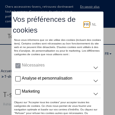
Chers accessoires-lovers, retrouvez dorénavant
En savoir plus
toute la gamme d’accessoires de votre marque
préférée sous forme de catalogue à
commander auprès de votre concessionaire.
Toggle navigation
FR
Accueil
>
Pour vous
>
Golf Collection
>
Vêtements
>
T-shirts/polo's
>
Hommes
> Détail
T-shirt VW Golf, blanc - XL
Référence: 5HG084200D 084