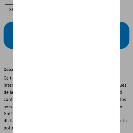
XXL
L
M
S
Vérifiez la disponibilité auprès de votre
concessionnaire
Description
Ce t-shirt blanc de la collection Golf associe un style
intemporel à un hommage aux générations emblématiques
de la Golf. Réalisé en coton single jersey, il offre un grand
confort au quotidien, tandis que l’imprimé moderne au dos
avec les croquis des modèles Golf 1 à Golf 8 et le slogan «
Golf – Made by life. Made for life » lui confère une allure
distinctive. L’impression en relief de la silhouette Golf sur la
poitrine et l’étiquette latérale discrète complètent