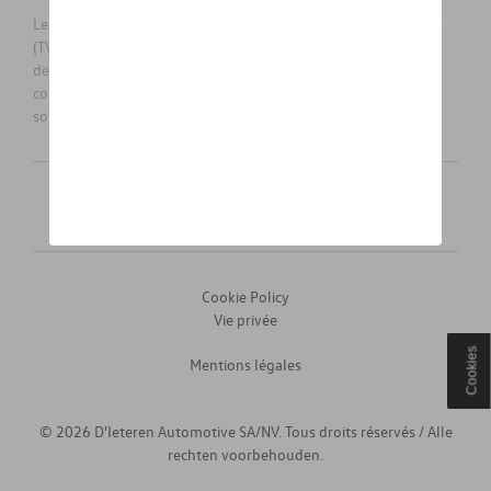
Les prix affichés sur le présent site sont des prix recommandés
(TVAc), hors éventuels frais de montage. Pour connaitre le prix
de vente actuel et les éventuels frais de montage, veuillez
contacter votre concessionnaire/agent. Les prix recommandés
sont sujets à des changements sans préavis.
Français
Nederlands
Cookie Policy
Vie privée
Cookies
Mentions légales
© 2026 D'Ieteren Automotive SA/NV. Tous droits réservés / Alle
rechten voorbehouden.