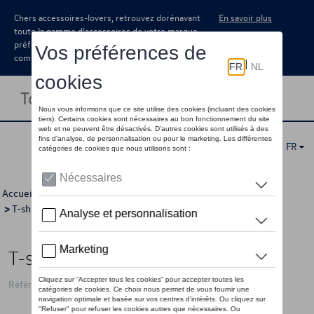
Chers accessoires-lovers, retrouvez dorénavant
En savoir plus
toute la gamme d’accessoires de votre marque
préférée sous forme de catalogue à
commander auprès de votre concessionaire.
Toggle navigation
FR
Accueil
>
Pour vous
>
Golf Collection
>
Vêtements
>
T-shirts/polo's
>
Hommes
> Détail
T-shirt VW Golf, blanc - L
Référence: 5HG084200C 084