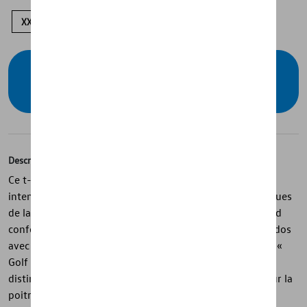
XXL
XL
M
S
Vérifiez la disponibilité auprès de votre
concessionnaire
Description
Ce t-shirt blanc de la collection Golf associe un style
intemporel à un hommage aux générations emblématiques
de la Golf. Réalisé en coton single jersey, il offre un grand
confort au quotidien, tandis que l’imprimé moderne au dos
avec les croquis des modèles Golf 1 à Golf 8 et le slogan «
Golf – Made by life. Made for life » lui confère une allure
distinctive. L’impression en relief de la silhouette Golf sur la
poitrine et l’étiquette latérale discrète complètent