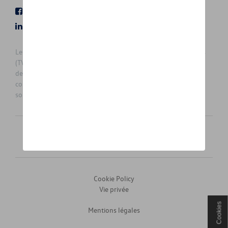
Facebook
Youtube
LinkedIn
Instagram
Les prix affichés sur le présent site sont des prix recommandés
(TVAc), hors éventuels frais de montage. Pour connaitre le prix
de vente actuel et les éventuels frais de montage, veuillez
contacter votre concessionnaire/agent. Les prix recommandés
sont sujets à des changements sans préavis.
Français
Nederlands
Cookie Policy
Vie privée
Cookies
Mentions légales