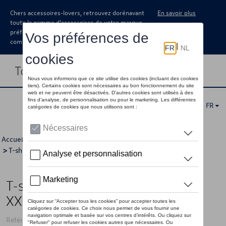
Chers accessoires-lovers, retrouvez dorénavant
En savoir plus
toute la gamme d’accessoires de votre marque
préférée sous forme de catalogue à
commander auprès de votre concessionaire.
Toggle navigation
FR
Accueil
>
Pour vous
>
California Collection
>
Vêtements
>
T-shirts/polo's
>
Hommes
> Détail
T-shirt VW California, vert clair -
XXL
Référence: 7TG084200E 622