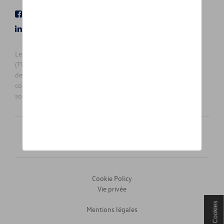
Facebook
Youtube
LinkedIn
Instagram
Les prix affichés sur le présent site sont des prix recommandés
(TVAc), hors éventuels frais de montage. Pour connaitre le prix
de vente actuel et les éventuels frais de montage, veuillez
contacter votre concessionnaire/agent. Les prix recommandés
sont sujets à des changements sans préavis.
Français
Nederlands
Cookie Policy
Vie privée
Cookies
Mentions légales