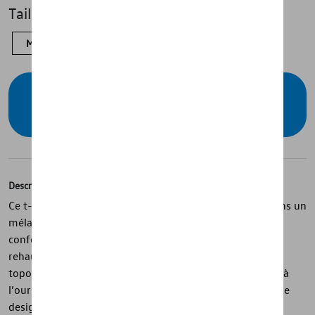
Taille
M
XL
L
S
Vérifiez la disponibilité auprès de votre
concessionnaire
Description
Ce t-shirt de la collection California est confectionné dans un
mélange de coton biologique et d’élasthanne pour un
confort doux et extensible. Sa couleur vert clair est
rehaussée par une poche poitrine avec une impression
topographique blanche. Une étiquette boucle California à
l’ourlet et un bandeau contrasté à la nuque complètent le
design. Un modèle casual au style moderne inspiré de la