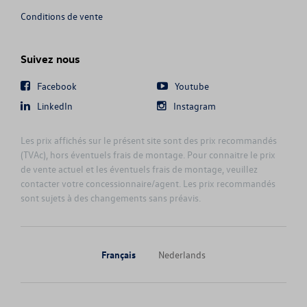
Conditions de vente
Suivez nous
Facebook
Youtube
LinkedIn
Instagram
Les prix affichés sur le présent site sont des prix recommandés
(TVAc), hors éventuels frais de montage. Pour connaitre le prix
de vente actuel et les éventuels frais de montage, veuillez
contacter votre concessionnaire/agent. Les prix recommandés
sont sujets à des changements sans préavis.
Français
Nederlands