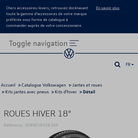
Chers accessoires-lovers, retrouvez dorénavant
En savoir plus
toute la gamme d’accessoires de votre marque
préférée sous forme de catalogue à
commander auprès de votre concessionaire.
Toggle navigation
FR
Accueil
>
Catalogue Volkswagen
>
Jantes et roues
>
Kits jantes avec pneus
>
Kits d'hiver
> Détail
ROUES HIVER 18"
Référence: 3G8WCWV28 Z49