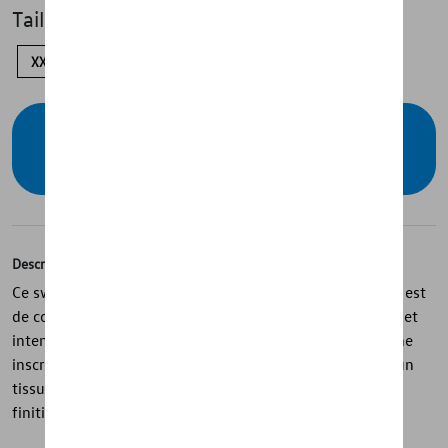
Taille
XXL
XL
L
M
S
Vérifiez la disponibilité auprès de votre
concessionnaire
Description
Ce sweat à capuche pour hommes de la collection T-Roc est
de couleur gris foncé chiné et offre un style confortable et
intemporel. Confectionné en 100 % coton, il présente une
inscription T-Roc sur le devant, une capuche doublée d’un
tissu noir contrastant et un badge Volkswagen comme
finition.