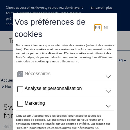
Chers accessoires-lovers, retrouvez dorénavant
En savoir plus
toute la gamme d’accessoires de votre marque
préférée sous forme de catalogue à
commander auprès de votre concessionaire.
Toggle navigation
FR
Accueil
>
Pour vous
>
T-Roc Collection
>
Vêtements
>
Pulls
>
Hommes
> Détail
Sweat à capuche VW T-Roc, gris
foncé - XS
Référence: 2GV084130 528