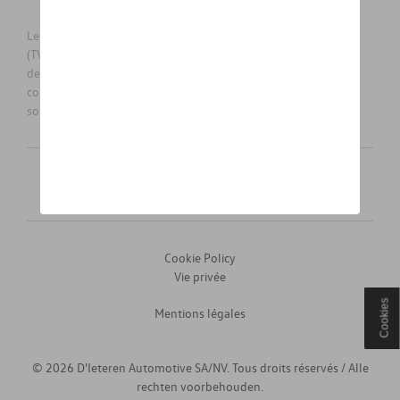
Les prix affichés sur le présent site sont des prix recommandés
(TVAc), hors éventuels frais de montage. Pour connaitre le prix
de vente actuel et les éventuels frais de montage, veuillez
contacter votre concessionnaire/agent. Les prix recommandés
sont sujets à des changements sans préavis.
Français
Nederlands
Cookie Policy
Vie privée
Cookies
Mentions légales
© 2026 D'Ieteren Automotive SA/NV. Tous droits réservés / Alle
rechten voorbehouden.