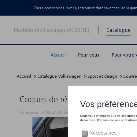
Chers accessoires-lovers, retrouvez dorénavant toute la g
Modèles (Volkswagen WEBSITE)
Catalogue
Accueil
Pour vous
Pour votre
Accueil
>
Catalogue Volkswagen
>
Sport et design
>
Couvre
Coques de rétroviseur, Noir brill
Référence: 5H0072530 041