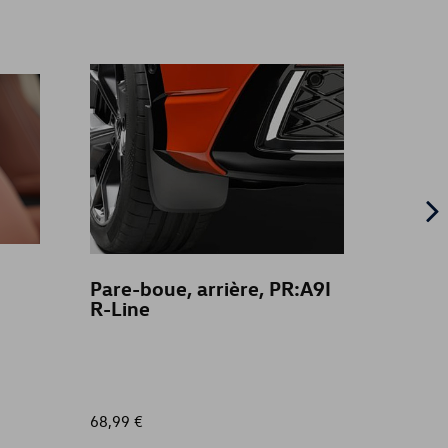
Pare-boue, arrière, PR:A9I
Chaîn
R-Line
NEO
68,99 €
65,00 €