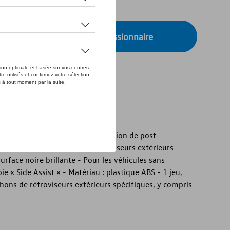
de stock
onibilité auprès de votre concessionnaire
rieurs Volkswagen d'origine
rieurs Volkswagen d'origine - Option de post-
de remplacer les coques de rétroviseurs extérieurs -
urface noire brillante - Pour les véhicules sans
 « Side Assist » - Matériau : plastique ABS - 1 jeu,
ons de rétroviseurs extérieurs spécifiques, y compris