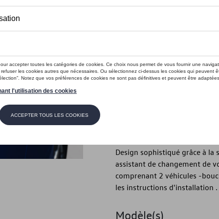
Ce produit n'est actuellement pas 
Vérifiez la disp
Introduction
- Coques de rétroviseurs exté
Description
- Coques de rétroviseurs exté
équipement simple : il suffit 
Design sophistiqué grâce à la s
assistant de changement de voie
comprenant 2 véhicules -bouch
les instructions d'installation .
Modèle(s)