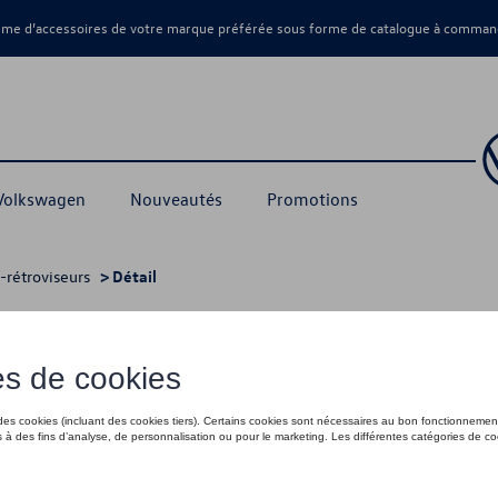
amme d’accessoires de votre marque préférée sous forme de catalogue à command
 Volkswagen
Nouveautés
Promotions
-rétroviseurs
> Détail
ant, véhicules sans Side Assist
185,00 €