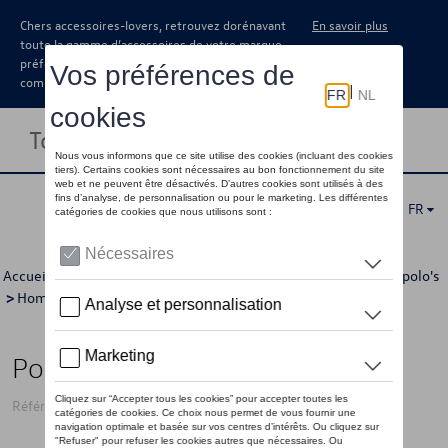
Chers accessoires-lovers, retrouvez dorénavant
En savoir plus
toute la gamme d’accessoires de votre marque
préférée sous forme de catalogue à
commander auprès de votre concessionaire.
Toggle navigation
FR
Accueil
>
Pour vous
>
"R" Collection
>
Vêtements
>
T-shirts/polo's
>
Hommes
> Détail
Polo VW avec "R" logo, noir - S
Référence: 5H6084230A