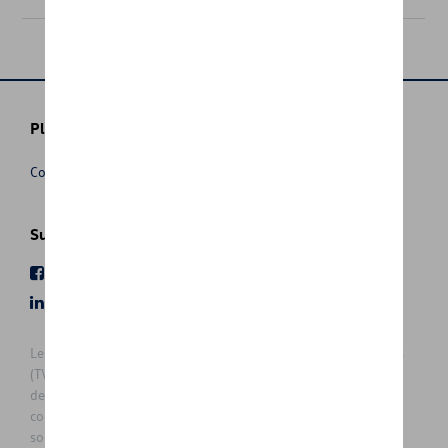
Plus d'informations
Conditions de vente
Suivez nous
Facebook
Youtube
LinkedIn
Instagram
Les prix affichés sur le présent site sont des prix recommandés
(TVAc), hors éventuels frais de montage. Pour connaitre le prix
de vente actuel et les éventuels frais de montage, veuillez
contacter votre concessionnaire/agent. Les prix recommandés
sont sujets à des changements sans préavis.