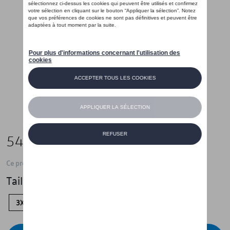
54,99 €
Ce produit n'est actuellement pas de stock
Taille
3XL
XXL
XL
L
M