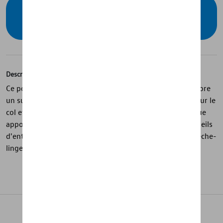
Vérifiez la disponibilité auprès de votre
concessionnaire
Description
Ce polo noir de la collection « R » est en coton fin et arbore
un subtil logo R noir sur la poitrine. Les rayures bleues sur le
col et les manches ainsi que la patte de boutonnage bleue
apportent une touche de fraîcheur et de sportivité. Conseils
d'entretien : laver en machine à 30°. Ne pas sécher au sèche-
linge.