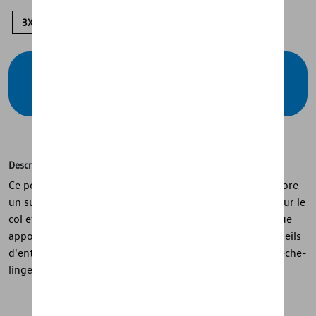
3XL
XXL
XL
L
M
S
Vérifiez la disponibilité auprès de votre
concessionnaire
Description
Ce polo noir de la collection « R » est en coton fin et arbore
un subtil logo R noir sur la poitrine. Les rayures bleues sur le
col et les manches ainsi que la patte de boutonnage bleue
apportent une touche de fraîcheur et de sportivité. Conseils
d'entretien : laver en machine à 30°. Ne pas sécher au sèche-
linge.