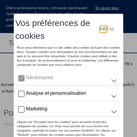
Chers accessoires-lovers, retrouvez dorénavant
En savoir plus
toute la gamme d’accessoires de votre marque
préférée sous forme de catalogue à
commander auprès de votre concessionaire.
Toggle navigation
FR
Accueil
>
Pour vous
>
"R" Collection
>
Vêtements
>
T-shirts/polo's
>
Hommes
> Détail
Polo VW avec "R" logo, noir
Référence: 5H6084230AF