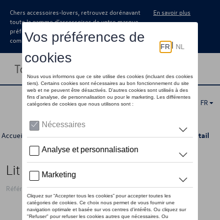
Chers accessoires-lovers, retrouvez dorénavant
En savoir plus
toute la gamme d’accessoires de votre marque
préférée sous forme de catalogue à
commander auprès de votre concessionaire.
Toggle navigation
FR
Accueil
>
Catalogue Volkswagen
>
Camping
>
Intérieur
> Détail
Lit confort VW T7
Référence: REM011706