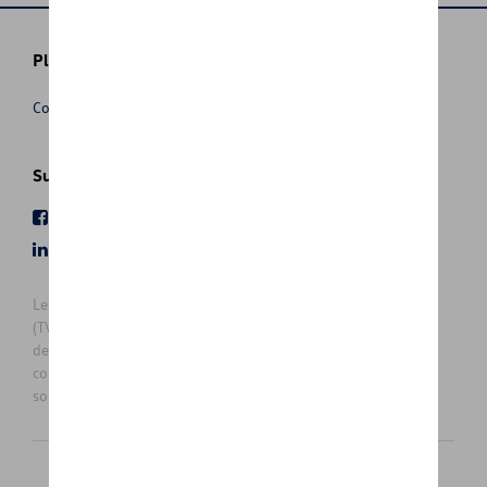
Plus d'informations
Conditions de vente
Suivez nous
Facebook
Youtube
LinkedIn
Instagram
Les prix affichés sur le présent site sont des prix recommandés
(TVAc), hors éventuels frais de montage. Pour connaitre le prix
de vente actuel et les éventuels frais de montage, veuillez
contacter votre concessionnaire/agent. Les prix recommandés
sont sujets à des changements sans préavis.
Français
Nederlands