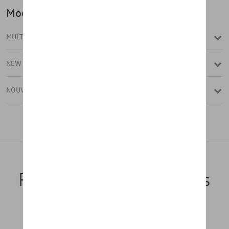
Modèle(s)
MULTIVAN
NEW MULTIVAN
NOUVEAU CALIFORNIA
Produits recommandés