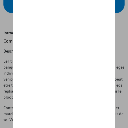
concessionnaire
Introduction
Compatible avec le rail de sol VW T7 d'origine
Description
Le lit confort est monté dans le rail de sol original du VW T7. La
banquette arrière doit être retirée lors de l'installation du lit. Les sièges
individuels dans la partie de la porte coulissante restent dans le
véhicule et sont abaissés pour monter le lit. La partie avant du lit peut
être tirée au-dessus des sièges individuels et est soutenue par 2 pieds
repliables. Le matelas repose à la fois sur la partie extensible et sur le
bloc cuisine à côté. Surface de couchage : 210x137 cm.
Contenu de la livraison : construction de lit avec sommier à lattes et
matelas confort, ainsi que des adaptateurs de fixation pour les rails de
sol VW T7 originaux.