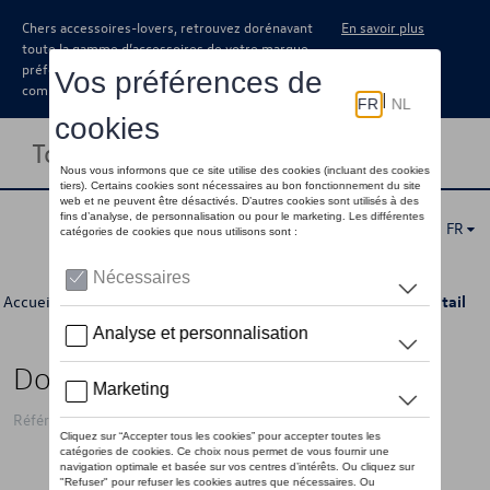
Chers accessoires-lovers, retrouvez dorénavant
En savoir plus
toute la gamme d’accessoires de votre marque
préférée sous forme de catalogue à
commander auprès de votre concessionaire.
Toggle navigation
FR
Accueil
>
Catalogue Volkswagen
>
Camping
>
Intérieur
> Détail
Dometic Gale 12V Pump
Référence: DMT9120000437