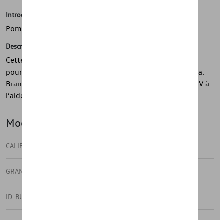
Introduction
Pompe électrique
Description
Cette pompe électrique 12 V est conçue spécifiquement
pour une utilisation avec les auvents AIR et tentes Kampa.
Branchez-la simplement à une source d’alimentation 12 V à
l’aide d’un câble très long et paramétrez la PSI requise.
Modèle(s)
CALIFORNIA
GRAND CALIFORNIA
ID. BUZZ