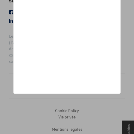
Suivez nous
Facebook
Youtube
LinkedIn
Instagram
Les prix affichés sur le présent site sont des prix recommandés
(TVAc), hors éventuels frais de montage. Pour connaitre le prix
de vente actuel et les éventuels frais de montage, veuillez
contacter votre concessionnaire/agent. Les prix recommandés
sont sujets à des changements sans préavis.
Français
Nederlands
Cookie Policy
Vie privée
Cookies
Mentions légales