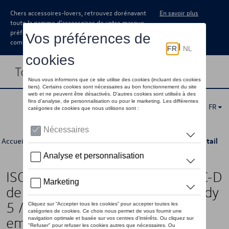
Chers accessoires-lovers, retrouvez dorénavant
En savoir plus
toute la gamme d’accessoires de votre marque
préférée sous forme de catalogue à
commander auprès de votre concessionaire.
Toggle navigation
FR
Accueil
>
Catalogue Volkswagen
>
Camping
>
Intérieur
> Détail
ISOLITE Inside pour le montant C-D
de la fenêtre droite pour VW Caddy
5 / Caddy California avec
empattement court