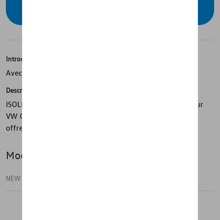
concessionnaire
Introduction
Avec ISOLITE, personne ne peut vous voir de l'extérieur.
Description
ISOLITE Inside pour le pilier C-D de la fenêtre gauche pour
VW Caddy 5 / Caddy California avec empattement court
offre une grande isolation et un obscurcissement.
Modèle(s)
NEW CADDY