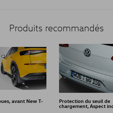
GOLF (UNIQUEMENT DE STOCK)
GOLF VARIANT
Produits recommandés
GOLF VARIANT (UNIQUEMENT DE S
ID. BUZZ
ID. BUZZ CARGO
ID.3
ID.4
ID.5
ues, avant New T-
Protection du seuil de
chargement, Aspect in
ID.7