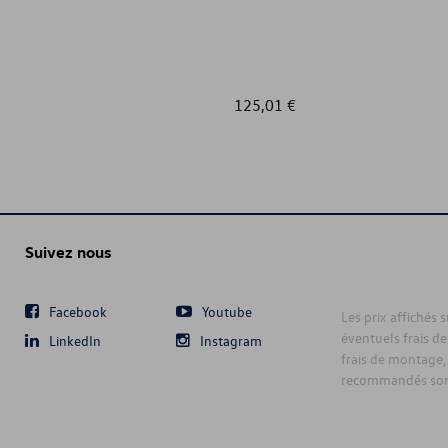
ID.7 TOURER
MULTIVAN
125,01 €
NEW ARTEON
NEW ARTEON SHOOTING BRAKE
NEW CADDY
Suivez nous
NEW CADDY CARGO
Facebook
Youtube
Les prix affichés 
éventuels frais de
LinkedIn
Instagram
NEW GOLF
frais de montage,
recommandés sont
NEW GOLF VARIANT