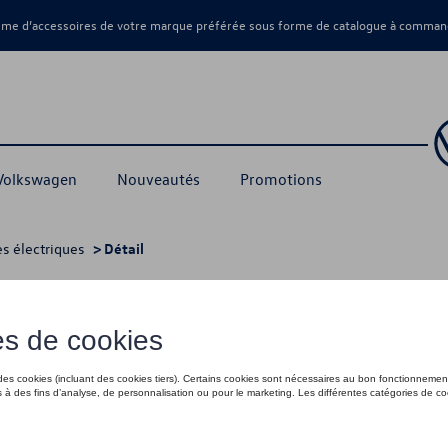
amme d’accessoires de votre marque préférée sous forme de catalogue à command
 Volkswagen
Nouveautés
Promotions
s électriques
> Détail
de 2, 230V 1AC, max. 2, 3 kW, UE
250,00 €