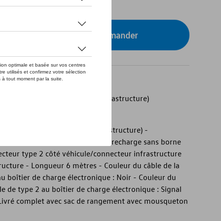
tre concessionnaire pour commander
mode 2 (câble de recharge d'infrastructure)
mode 2 (câble de recharge infrastructure) -
"Schuko" type : E/F - Permet la recharge sans borne
ecteur type 2 côté véhicule/connecteur infrastructure
tructure - Longueur 6 mètres - Couleur du câble de la
au boîtier de charge électronique : Noir - Couleur du
e de type 2 au boîtier de charge électronique : Signal
- Livré complet avec sac de rangement avec mousqueton