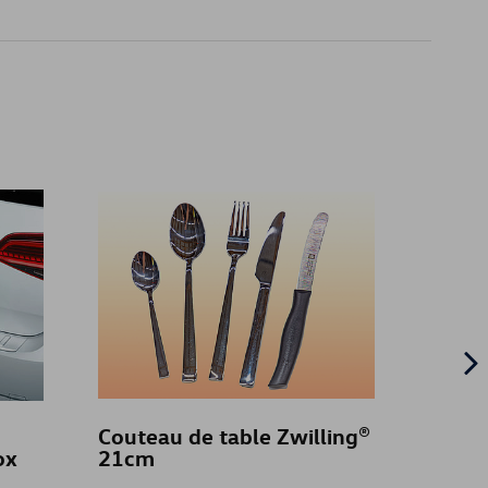
T
Couteau de table Zwilling®
Dispos
ox
21cm
fixe,
élect