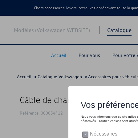
Chers accessoires-lovers, retrouvez dorénavant toute la g
Modèles (Volkswagen WEBSITE)
Catalogue
Accueil
Pour vous
Pour votre
Accueil
>
Catalogue Volkswagen
>
Accessoires pour véhicule
Câble de charge électrique, Mo
Référence: 000054412