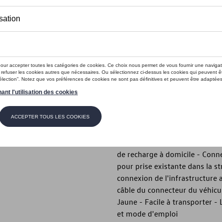
En stock
Contactez vo
Introduction
- Câble de recharge d'urgence 
Description
- Câble de recharge d'urgence 
230V/10A/50Hz - Prise CEE7/7 
de recharge à domicile - Conn
pour prise existante dans la s
connexion de l'infrastructure 
câble du connecteur du véhicul
Jaune - Facile à transporter 
et mode d'emploi