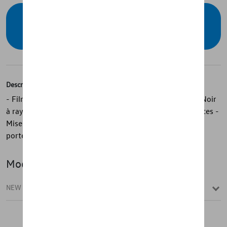
Contactez votre concessionnaire pour
commander
Description
- Films de protection des seuils d’origine Volkswagen - Noir
à rayures décoratives argentées - Avant et arrière, 4 pièces -
Mise en valeur optique du véhicule - Protège le seuil de
porte contre les rayures - Sur mesure - Facile à coller
Modèle(s)
NEW T-ROC