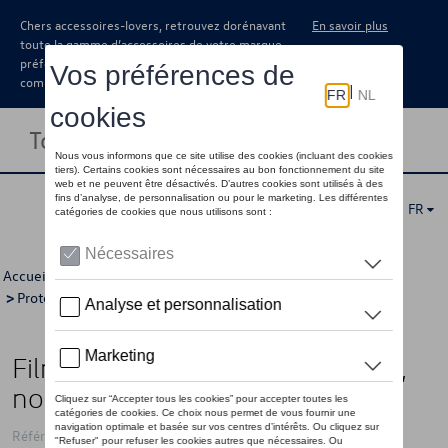
Chers accessoires-lovers, retrouvez dorénavant
En savoir plus
toute la gamme d’accessoires de votre marque
préférée sous forme de catalogue à
commander auprès de votre concessionaire.
Toggle navigation
FR
Accueil
>
Catalogue Volkswagen
>
Confort et protection
>
Protection
>
Protection de seuils de portes
> Détail
Film de protection seuil de porte,
noir New T-Roc
Référence: 2GV071310 ZMD