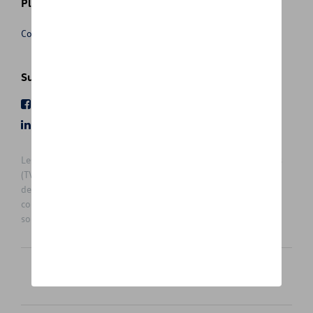
Plus d'informations
Conditions de vente
Suivez nous
Facebook
Youtube
LinkedIn
Instagram
Les prix affichés sur le présent site sont des prix recommandés
(TVAc), hors éventuels frais de montage. Pour connaitre le prix
de vente actuel et les éventuels frais de montage, veuillez
contacter votre concessionnaire/agent. Les prix recommandés
sont sujets à des changements sans préavis.
Français
Nederlands