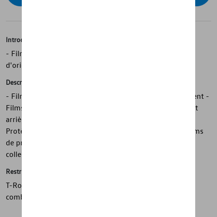
Introduction
- Films de garniture de panneau de seuil Volkswagen
d'origine, noir/argent
Description
- Films de seuil de porte Volkswagen d'origine, noir/argent -
Films noirs avec bandes décoratives argentées - Avant et
arrière, 4 pièces - Améliore visuellement le véhicule -
Protège contre les rayures autour du seuil de porte - Films
de protection de seuil découpés avec précision - Facile à
coller - Avec des instructions de montage détaillées
Restrictions
T-Roc (MQB-A-2GA) À utiliser uniquement avec PR no.
combinaison : 0A2