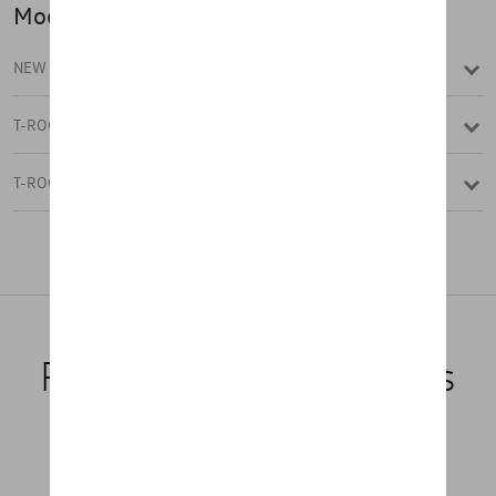
Modèle(s)
NEW T-ROC
T-ROC
T-ROC (STOCK ONLY)
Produits recommandés