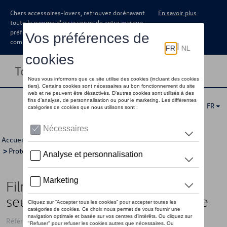
Chers accessoires-lovers, retrouvez dorénavant
En savoir plus
toute la gamme d’accessoires de votre marque
préférée sous forme de catalogue à
commander auprès de votre concessionaire.
Toggle navigation
FR
Accueil
>
Catalogue Volkswagen
>
Confort et protection
>
Protection
>
Protection de seuils de portes
> Détail
Film de protection pour le rail de
seuil, Noir/Argent, avant et arrière
Référence: 2GA071310A ZMD