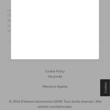
Les prix affichés sur le présent site sont des prix recommandés
(TVAc), hors éventuels frais de montage. Pour connaitre le prix
de vente actuel et les éventuels frais de montage, veuillez
contacter votre concessionnaire/agent. Les prix recommandés
sont sujets à des changements sans préavis.
Français
Nederlands
Cookie Policy
Vie privée
Cookies
Mentions légales
© 2026 D'Ieteren Automotive SA/NV. Tous droits réservés / Alle
rechten voorbehouden.