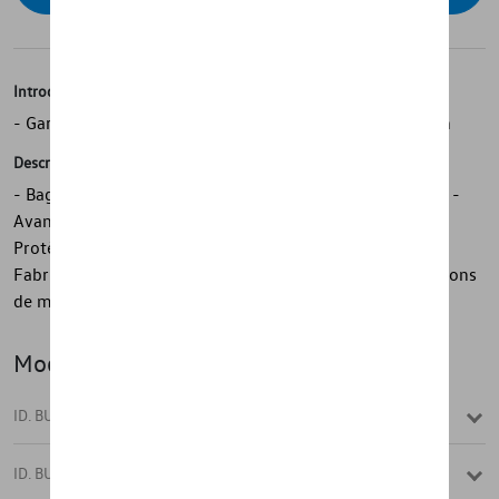
Introduction
- Garnitures de seuil en aluminium d'origine Volkswagen
Description
- Baguettes de seuil en aluminium Volkswagen d'origine -
Avant, en 2 parties - Améliore visuellement le véhicule -
Protège contre les rayures autour du seuil de porte -
Fabriqué sur mesure - Facile à coller - Avec des instructions
de montage détaillées
Modèle(s)
ID. BUZZ
ID. BUZZ CARGO