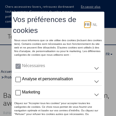
Chers accessoires-lovers, retrouvez dorénavant
En savoir plus
toute la gamme d’accessoires de votre marque
préférée sous forme de catalogue à
commander auprès de votre concessionaire.
Toggle navigation
FR
Accueil
>
Catalogue Volkswagen
>
Confort et protection
>
Protection
>
Protection de seuils de portes
> Détail
Bande de porte, Avant, aluminium,
avec inscription
Référence: 1T3071303