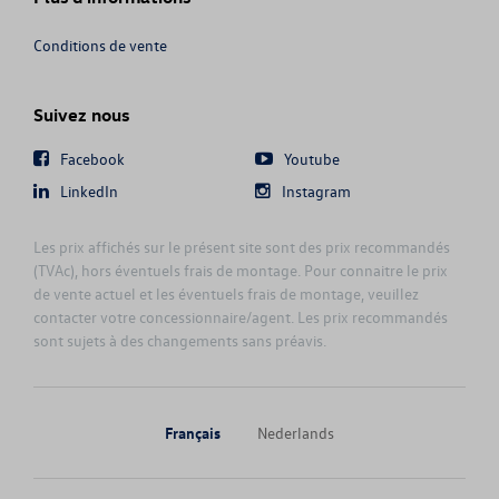
GOLF VARIANT (UNIQUEMENT DE ST
Conditions de vente
ID. BUZZ
Suivez nous
ID. BUZZ CARGO
Facebook
Youtube
ID.3
LinkedIn
Instagram
ID.4
Les prix affichés sur le présent site sont des prix recommandés
(TVAc), hors éventuels frais de montage. Pour connaitre le prix
de vente actuel et les éventuels frais de montage, veuillez
ID.5
contacter votre concessionnaire/agent. Les prix recommandés
sont sujets à des changements sans préavis.
ID.7
ID.7 TOURER
Français
Nederlands
JETTA