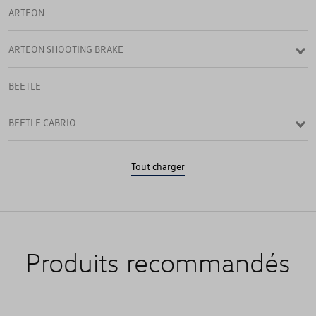
ARTEON
ARTEON SHOOTING BRAKE
BEETLE
BEETLE CABRIO
CADDY
Tout charger
CADDY & CADDY MAXI
CADDY 4
Produits recommandés
CADDY CARGO
CALIFORNIA