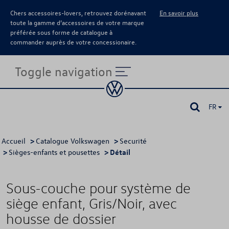
Chers accessoires-lovers, retrouvez dorénavant
En savoir plus
toute la gamme d’accessoires de votre marque
préférée sous forme de catalogue à
commander auprès de votre concessionaire.
Toggle navigation
FR
Accueil
>
Catalogue Volkswagen
>
Securité
>
Sièges-enfants et pousettes
> Détail
Sous-couche pour système de
siège enfant, Gris/Noir, avec
housse de dossier