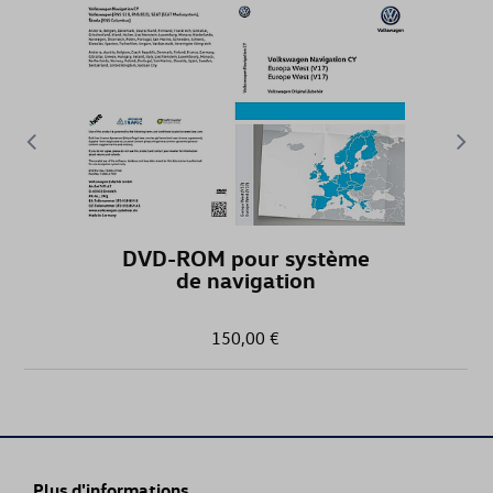
CARAVELLE
CC
EOS
GOLF
DVD-ROM pour système
GOLF (UNIQUEMENT DE STOCK)
de navigation
GOLF CABRIOLET
150,00 €
GOLF SPORTSVAN
GOLF VARIANT
Plus d'informations