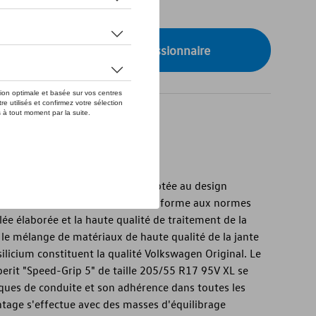
de stock
onibilité auprès de votre concessionnaire
 » d'origine Volkswagen
agen d'origine « Gavia » est adaptée au design
 peinture résistante à l'usure conforme aux normes
lée élaborée et la haute qualité de traitement de la
e le mélange de matériaux de haute qualité de la jante
licium constituent la qualité Volkswagen Original. Le
rit "Speed-Grip 5" de taille 205/55 R17 95V XL se
tiques de conduite et son adhérence dans toutes les
ntage s'effectue avec des masses d'équilibrage