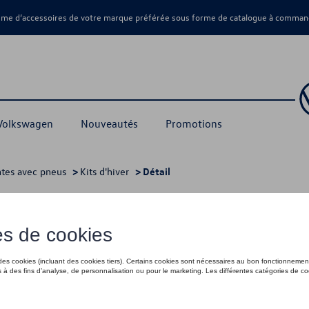
amme d’accessoires de votre marque préférée sous forme de catalogue à command
 Volkswagen
Nouveautés
Promotions
ntes avec pneus
>
Kits d'hiver
> Détail
1 799,00 €