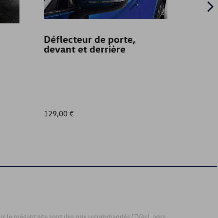
Déflecteur de porte,
Couvr
devant et derrière
véhic
PR:K4
129,00 €
785,00
sur le présent site sont des prix recommandés (TVAc), hors