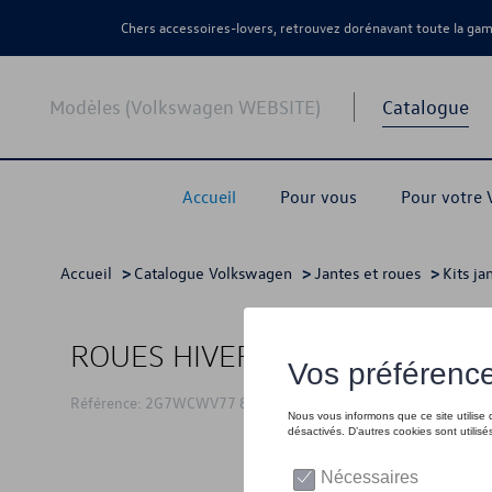
Chers accessoires-lovers, retrouvez dorénavant toute la g
Modèles (Volkswagen WEBSITE)
Catalogue
Accueil
Pour vous
Pour votre
Accueil
>
Catalogue Volkswagen
>
Jantes et roues
>
Kits ja
ROUES HIVER 17"
Référence: 2G7WCWV77 8Z8