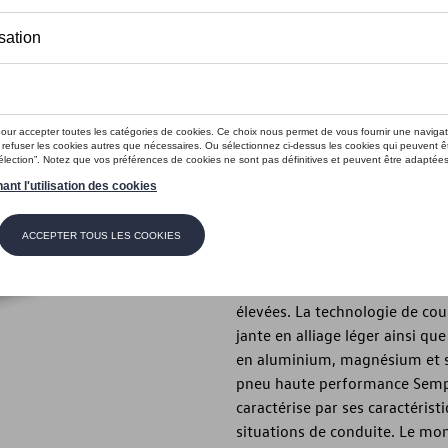
Ce produit n'est actuellement pas 
Vérifiez la disp
Introduction
- Roue hiver complète « Gavia
Description
La roue hiver complète Volksw
Volkswagen et convainc par sa
élevées. La technologie de cou
jante en alliage léger ainsi qu
en aluminium, magnésium et si
pneu haute performance Sempe
caractérise par ses caractéris
situations de conduite. Le mo