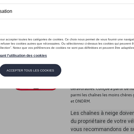
Ce produit n'est actuellement pas 
Vérifiez la disp
Introduction
Chaîne à neige 9mm NEO
Description
Chaîne économique qui garantit un
défavorables. Conçue à partir de n
parmi les chaînes les moins chères gr
et ONORM.
Les chaînes à neige doive
du propriétaire de votre vé
vous recommandons de sui