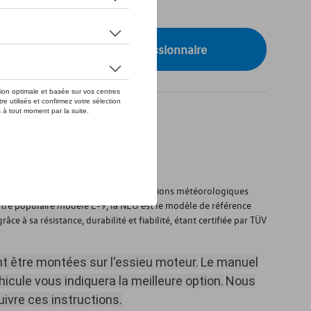
de stock
onibilité auprès de votre concessionnaire
e adhérence optimale dans des conditions météorologiques
otre populaire modèle E-9, la NEO est le modèle de référence
âce à sa résistance, durabilité et fiabilité, étant certifiée par TÜV
nt être montées sur l'essieu moteur.
Le manuel
hicule vous indiquera la meilleure option.
Nous
vre ces instructions.