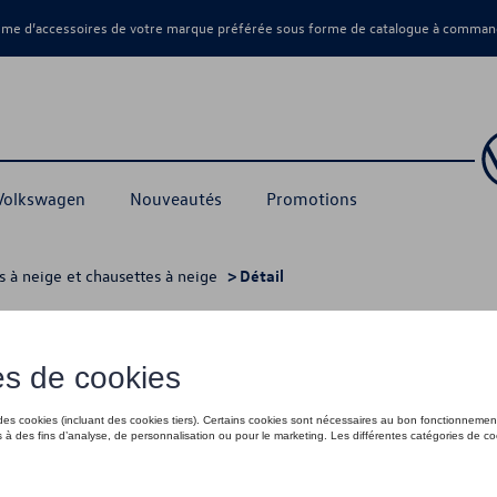
amme d’accessoires de votre marque préférée sous forme de catalogue à command
 Volkswagen
Nouveautés
Promotions
s à neige et chausettes à neige
> Détail
75,00 €