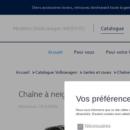
Chers accessoires-lovers, retrouvez dorénavant toute la g
Modèles (Volkswagen WEBSITE)
Catalogue
Accueil
Pour vous
Pour votre
Accueil
>
Catalogue Volkswagen
>
Jantes et roues
>
Chaîne
Chaîne à neige NEO 9mm
Référence: CPLK140N