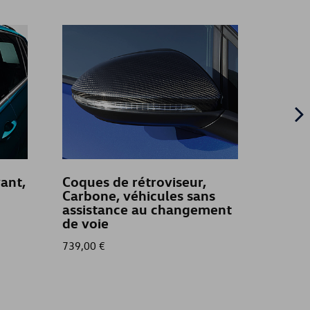
ant,
Coques de rétroviseur,
Coffre
Carbone, véhicules sans
Titan
assistance au changement
de voie
739,00 €
549,94